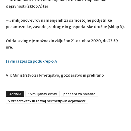
dejavnosti (sklop A) ter
– 5 milijonov evrov namenjenih za samostojne podjetnike
posameznike, zavode, zadruge in gospodarske družbe (sklop B).
Oddaja vloge je možna do vključno 21. oktobra 2020, do 23:59
ure.
Javni razpis za podukrep 6.4
Vir: Ministrstvo za kmetijstvo, gozdarstvo in prehrano
OZNAKE
15 milijonov evrov
podpora za naložbe
v vzpostavitev in razvoj nekmetijskih dejavnosti!