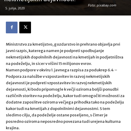
Foto: pixabay.com
5. julija, 2020
Ministrstvo za kmetijstvo, gozdarstvo in prehrano objavlja prvi
javni razpis, katerega namen je podpreti spodbujanje
nekmetijskih dopolnilnih dejavnosti na kmetijah in podjetništva
na podeželju, in sicer v višini 15 milijonov evrov.
Namen podpore v okviru 1. javnega razpisa za podukrep 6.4 –
Podpora za naložbe v vzpostavitev in razvoj nekmetijskih
dejavnosti je podpreti vzpostavitev in razvoj nekmetijskih
dejavnosti, ki bodo pripomogle k večji oziroma boljši ponudbi
različnih storitev na podeželju, kakor tudi omogočiti možnosti za
dodatne zaposlitve oziroma večjega prihodka tako na podeželju
kakor tudi na kmetijah z dopolnilnimi dejavnostmi. S tem
sledimo cilju, da podeželje ostane poseljeno, s čimer je
posredno oziroma neposredno povezana tudi urejena kulturna
krajina.