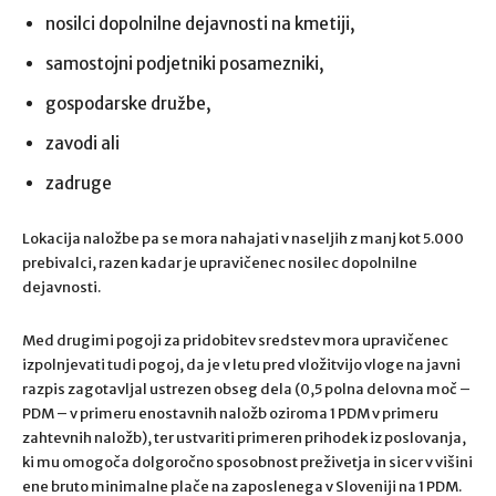
nosilci dopolnilne dejavnosti na kmetiji,
samostojni podjetniki posamezniki,
gospodarske družbe,
zavodi ali
zadruge
Lokacija naložbe pa se mora nahajati v naseljih z manj kot 5.000
prebivalci, razen kadar je upravičenec nosilec dopolnilne
dejavnosti.
Med drugimi pogoji za pridobitev sredstev mora upravičenec
izpolnjevati tudi pogoj, da je v letu pred vložitvijo vloge na javni
razpis zagotavljal ustrezen obseg dela (0,5 polna delovna moč –
PDM – v primeru enostavnih naložb oziroma 1 PDM v primeru
zahtevnih naložb), ter ustvariti primeren prihodek iz poslovanja,
ki mu omogoča dolgoročno sposobnost preživetja in sicer v višini
ene bruto minimalne plače na zaposlenega v Sloveniji na 1 PDM.