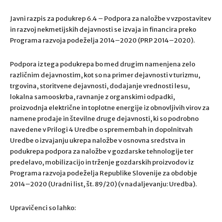
Javni razpis za podukrep 6.4 – Podpora za naložbe v vzpostavitev
in razvoj nekmetijskih dejavnosti se izvaja in financira preko
Programa razvoja podeželja 2014–2020 (PRP 2014–2020).
Podpora iz tega podukrepa bo med drugim namenjena zelo
različnim dejavnostim, kot so na primer dejavnosti v turizmu,
trgovina, storitvene dejavnosti, dodajanje vrednosti lesu,
lokalna samooskrba, ravnanje z organskimi odpadki,
proizvodnja električne in toplotne energije iz obnovljivih virov za
namene prodaje in številne druge dejavnosti, ki so podrobno
navedene v Prilogi 4 Uredbe o spremembah in dopolnitvah
Uredbe o izvajanju ukrepa naložbe v osnovna sredstva in
podukrepa podpora za naložbe v gozdarske tehnologije ter
predelavo, mobilizacijo in trženje gozdarskih proizvodov iz
Programa razvoja podeželja Republike Slovenije za obdobje
2014–2020 (Uradni list, št. 89/20) (v nadaljevanju: Uredba).
Upravičenci so lahko: