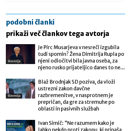
podobni članki
prikaži več člankov tega avtorja
Je Pirc Musarjeva v nesreči izgubila
tudi spomin? Žena Dimitrija Rupla po
njeni odločitvi bila javna oseba, za
Slovenija
njeno rusko prijateljico danes to ne...
Blaž Brodnjak SD poziva, da vloži
ustrezni zakon davčne
razbremenitve, v nasprotnem je
Slovenija
prepričan, da gre za stremuhe po
oblasti in pasivnih službah
Ivan Simič: “Ne razumem kako je
lahko nekdo proti zakonu, ki prinaša