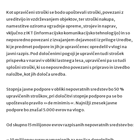
Kot upravičeni stroški se bodo upoštevali stroški, povezani z
ureditvijo in vzdrževanjem objektov, ter stroški nakupa,
namestitve oziroma vgradnje opreme, strojev in naprav,
vključno z IKT (informacijsko komunikacijsko tehnologijo) in so
neposredno povezani z izvajanjem dejavnosti iz priloge Uredbe,
ki je predmet podpore in jih je upravičenec opredelil v vlogi na
javni razpis. Pod določenimi pogoji je upravičen tudi strošek
prispevka v naravi v obliki lastnega lesa, upravičeni pa so tudi
splošni stroški, ki so neposredno povezani s pripravo in izvedbo
naložbe, kot jih določa uredba.
Stopnja javne podpore v obliki nepovratnih sredstev bo 50 %
upravičenih stroškov, pri določitvi stopnje podpore pa se bo
upoštevalo pravilo »de minimis«. Najnižji znesek javne
podpore bo znašal 5.000 evrov na vlogo.
Od skupno 15 milijonov evrov razpisanih nepovratnih sredstev bo:
– 10 milijonov evrov namenjenih za nosilce dopolnilnih