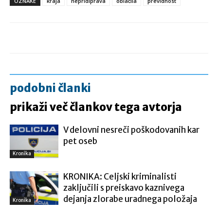
OZNAKE
kraja
nepridiprava
oblačila
previdnost
podobni članki
prikaži več člankov tega avtorja
V delovni nesreči poškodovanih kar
pet oseb
Kronika
KRONIKA: Celjski kriminalisti
zaključili s preiskavo kaznivega
dejanja zlorabe uradnega položaja
Kronika