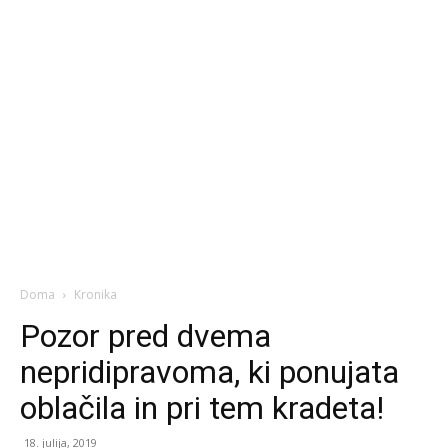
Doma
Kronika
Pozor pred dvema
nepridipravoma, ki ponujata
oblačila in pri tem kradeta!
18. julija, 2019