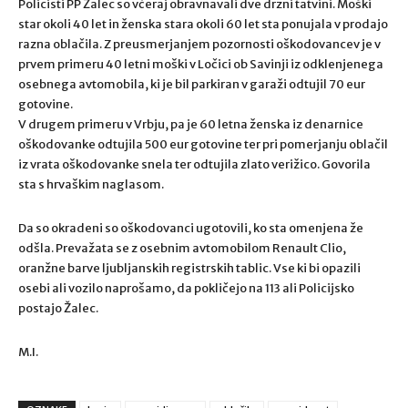
Policisti PP Žalec so včeraj obravnavali dve drzni tatvini. Moški
star okoli 40 let in ženska stara okoli 60 let sta ponujala v prodajo
razna oblačila. Z preusmerjanjem pozornosti oškodovancev je v
prvem primeru 40 letni moški v Ločici ob Savinji iz odklenjenega
osebnega avtomobila, ki je bil parkiran v garaži odtujil 70 eur
gotovine.
V drugem primeru v Vrbju, pa je 60 letna ženska iz denarnice
oškodovanke odtujila 500 eur gotovine ter pri pomerjanju oblačil
iz vrata oškodovanke snela ter odtujila zlato verižico. Govorila
sta s hrvaškim naglasom.
Da so okradeni so oškodovanci ugotovili, ko sta omenjena že
odšla. Prevažata se z osebnim avtomobilom Renault Clio,
oranžne barve ljubljanskih registrskih tablic. Vse ki bi opazili
osebi ali vozilo naprošamo, da pokličejo na 113 ali Policijsko
postajo Žalec.
M.I.