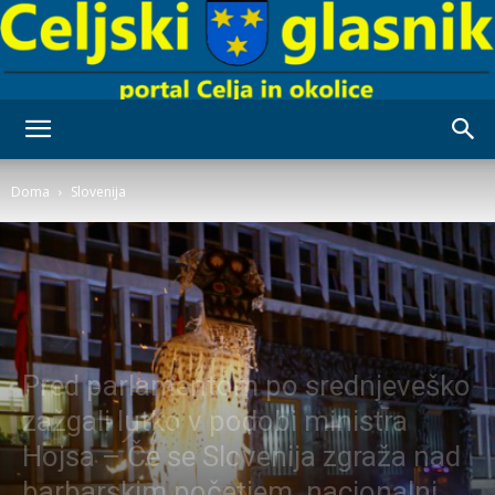
Celjski
Doma
Slovenija
Glasnik
Pred parlamentom po srednjeveško
zažgali lutko v podobi ministra
Hojsa – Če se Slovenija zgraža nad
barbarskim početjem, nacionalni