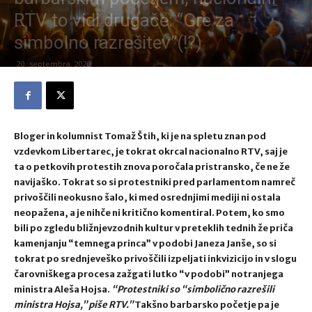
RTV to vidi drugače: “Gre za
simbolno razrešitev”(!?)
20. septembra, 2020
Bloger in kolumnist Tomaž Štih, ki je na spletu znan pod
vzdevkom Libertarec, je tokrat okrcal nacionalno RTV, saj je
ta o petkovih protestih znova poročala pristransko, če ne že
navijaško. Tokrat so si protestniki pred parlamentom namreč
privoščili neokusno šalo, ki med osrednjimi mediji ni ostala
neopažena, a je nihče ni kritično komentiral. Potem, ko smo
bili po zgledu bližnjevzodnih kultur v preteklih tednih že priča
kamenjanju “temnega princa” v podobi Janeza Janše, so si
tokrat po srednjeveško privoščili izpeljati inkvizicijo in v slogu
čarovniškega procesa zažgati lutko “v podobi” notranjega
ministra Aleša Hojsa.
“Protestniki so “simbolično razrešili
ministra Hojsa,” piše RTV.”
Takšno barbarsko početje pa je