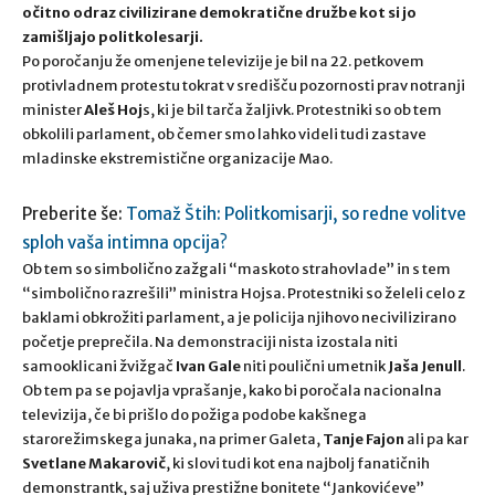
očitno odraz civilizirane demokratične družbe kot si jo
zamišljajo politkolesarji.
Po poročanju že omenjene televizije je bil na 22. petkovem
protivladnem protestu tokrat v središču pozornosti prav notranji
minister
Aleš Hoj
s, ki je bil tarča žaljivk. Protestniki so ob tem
obkolili parlament, ob čemer smo lahko videli tudi zastave
mladinske ekstremistične organizacije Mao.
Preberite še:
Tomaž Štih: Politkomisarji, so redne volitve
sploh vaša intimna opcija?
Ob tem so simbolično zažgali “maskoto strahovlade” in s tem
“simbolično razrešili” ministra Hojsa. Protestniki so želeli celo z
baklami obkrožiti parlament, a je policija njihovo necivilizirano
početje preprečila. Na demonstraciji nista izostala niti
samooklicani žvižgač
Ivan Gale
niti poulični umetnik
Jaša Jenull
.
Ob tem pa se pojavlja vprašanje, kako bi poročala nacionalna
televizija, če bi prišlo do požiga podobe kakšnega
starorežimskega junaka, na primer Galeta,
Tanje Fajon
ali pa kar
Svetlane Makarovič
, ki slovi tudi kot ena najbolj fanatičnih
demonstrantk, saj uživa prestižne bonitete “Jankovićeve”