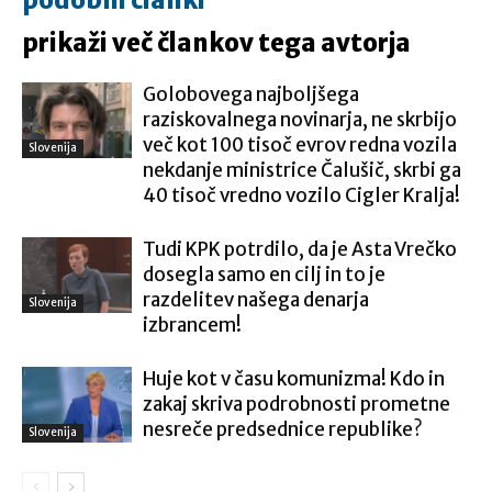
podobni članki
prikaži več člankov tega avtorja
Golobovega najboljšega
raziskovalnega novinarja, ne skrbijo
več kot 100 tisoč evrov redna vozila
Slovenija
nekdanje ministrice Čalušič, skrbi ga
40 tisoč vredno vozilo Cigler Kralja!
Tudi KPK potrdilo, da je Asta Vrečko
dosegla samo en cilj in to je
razdelitev našega denarja
Slovenija
izbrancem!
Huje kot v času komunizma! Kdo in
zakaj skriva podrobnosti prometne
nesreče predsednice republike?
Slovenija