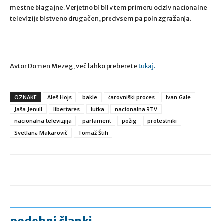
mestne blagajne. Verjetno bi bil v tem primeru odziv nacionalne
televizije bistveno drugačen, predvsem pa poln zgražanja.
Avtor Domen Mezeg, več lahko preberete
tukaj.
OZNAKE
Aleš Hojs
bakle
ćarovniški proces
Ivan Gale
Jaša Jenull
libertares
lutka
nacionalna RTV
nacionalna televizjija
parlament
požig
protestniki
Svetlana Makarovič
Tomaž Štih