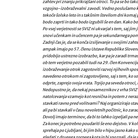
zahtev pri znanju prikrajšani otroci. To pa se bo tak
vzgojno-izobraževalni zavodi. Vedno poslušamo kako
tekoče šolsko leto in s takšnim številom dni komaj
bodo zaprti in tako bodo izgubili še en dan. Kako 
Po vsej verjetnosti se SVIZ ni ukvarjal s tem, saj jim
snovi učenkam in učencem pa je sekundarnega po
Zadnji čas je, da se konča izsiljevanje s svojimi zaht
ampak imajo po 57. členu Ustave Republike Slovenije
pridobijo ustrezno izobrazbo, kar pa je zaradi trma
ob tem verjetno pozabili tudi na 29. člen Konvencij
izobraževanje otrok zagotoviti razvoj njihovih spos
navedeno otrokom ni zagotovljeno, saj s tem, ko so
odprte, zaprejo svoja vrata. Trpijo pa seveda otroci,
Nedopustno je, da nekaj posameznikov z vrha SVIZ-
natolcevanja vzamejo kot resnična in potem z ner
stavkati ravno pred volitvami? Naj organizirajo sta
ali pa bi stavkali v času novoletnih počitnic, ko zarad
Dovolj imajo terminov, da bi to lahko izpeljali pa ne
Za konec je potrebno poudariti še eno dejstvo. V koliko
sprehaja po Ljubljani, bi jim bilo v hipu jasno kako 
gledati z drugega zornega kota in bi spoznali, da j