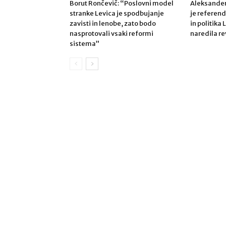
Borut Rončevič: “Poslovni model
Aleksander
stranke Levica je spodbujanje
je refere
zavisti in lenobe, zato bodo
in politika 
nasprotovali vsaki reformi
naredila re
sistema”