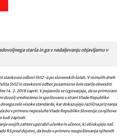
dovoljnega starša in ga v nadaljevanju objavljamo v
kot stavkovni odbori SVIZ-a po slovenskih šolah. V minulih dneh
želita SVIZ in stavkovni odbor posamezne šole starše obvestiti
e 14. 2. 2018 zaprti. V pojasnilu se izgovarjajo, da so primorani
 ni dovolj vrednoteno in spoštovano s strani Vlade Republike
o dosega zelo visoke standarde, kar dokazujejo različna priznanja
a bo v primeru neposluha Vlade Republike Slovenije za njihove
 tudi zapisali.
vanje svojih zahtev uporabil učenke in učence, ki obiskujejo naš
do RS pred dejstvo, da bodo v primeru neupoštevanja njihovih