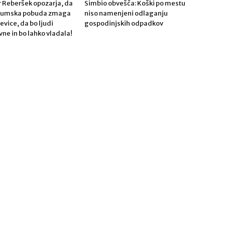
 Reberšek opozarja, da
Simbio obvešča: Koški po mestu
ndumska pobuda zmaga
niso namenjeni odlaganju
Levice, da bo ljudi
gospodinjskih odpadkov
vne in bo lahko vladala!