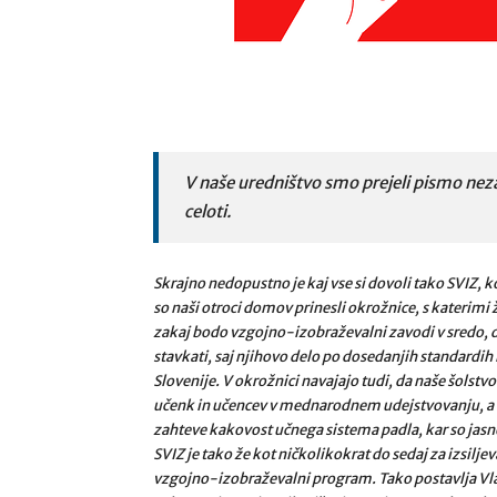
V naše uredništvo smo prejeli pismo neza
celoti.
Skrajno nedopustno je kaj vse si dovoli tako SVIZ, 
so naši otroci domov prinesli okrožnice, s katerimi 
zakaj bodo vzgojno-izobraževalni zavodi v sredo, dn
stavkati, saj njihovo delo po dosedanjih standardih
Slovenije. V okrožnici navajajo tudi, da naše šolstv
učenk in učencev v mednarodnem udejstvovanju, a d
zahteve kakovost učnega sistema padla, kar so jasno
SVIZ je tako že kot ničkolikokrat do sedaj za izsilje
vzgojno-izobraževalni program. Tako postavlja Vla