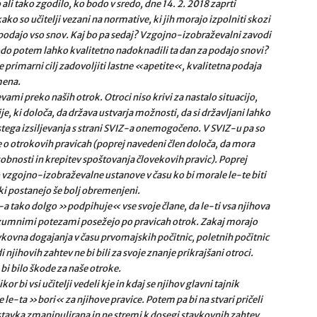
o ali tako zgodilo, ko bodo v sredo, dne 14. 2. 2018 zaprti
 so učitelji vezani na normative, ki jih morajo izpolniti skozi
 podajo vso snov. Kaj bo pa sedaj? Vzgojno-izobraževalni zavodi
bodo potem lahko kvalitetno nadoknadili ta dan za podajo snovi?
 je primarni cilj zadovoljiti lastne «apetite«, kvalitetna podaja
mena.
evami preko naših otrok. Otroci niso krivi za nastalo situacijo,
, ki določa, da država ustvarja možnosti, da si državljani lahko
stega izsiljevanja s strani SVIZ-a onemogočeno. V SVIZ-u pa so
e o otrokovih pravicah (poprej navedeni člen določa, da mora
obnosti in krepitev spoštovanja človekovih pravic). Poprej
 vzgojno-izobraževalne ustanove v času ko bi morale le-te biti
 ki postanejo še bolj obremenjeni.
a tako dolgo »podpihuje« vse svoje člane, da le-ti vsa njihova
azumnimi potezami posežejo po pravicah otrok. Zakaj morajo
vkovna dogajanja v času prvomajskih počitnic, poletnih počitnic
i njihovih zahtev ne bi bili za svoje znanje prikrajšani otroci.
 bi bilo škode za naše otroke.
r bi vsi učitelji vedeli kje in kdaj se njihov glavni tajnik
se le-ta »bori« za njihove pravice. Potem pa bi na stvari pričeli
e stavka zmanipulirana in ne stremi k dosegi stavkovnih zahtev.