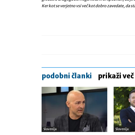
Ker kot se verjetno vsi več kot dobro zavedate, da s
podobni članki
prikaži več
Slovenija
Slovenija