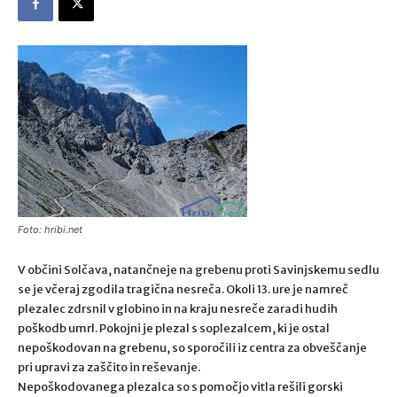
Foto: hribi.net
V občini Solčava, natančneje na grebenu proti Savinjskemu sedlu
se je včeraj zgodila tragična nesreča. Okoli 13. ure je namreč
plezalec zdrsnil v globino in na kraju nesreče zaradi hudih
poškodb umrl. Pokojni je plezal s soplezalcem, ki je ostal
nepoškodovan na grebenu, so sporočili iz centra za obveščanje
pri upravi za zaščito in reševanje.
Nepoškodovanega plezalca so s pomočjo vitla rešili gorski