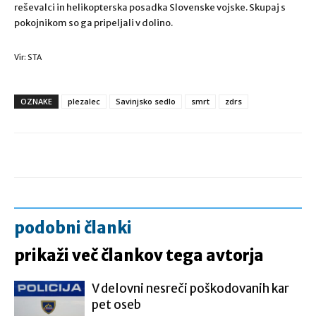
reševalci in helikopterska posadka Slovenske vojske. Skupaj s
pokojnikom so ga pripeljali v dolino.
Vir: STA
OZNAKE
plezalec
Savinjsko sedlo
smrt
zdrs
podobni članki
prikaži več člankov tega avtorja
V delovni nesreči poškodovanih kar
pet oseb