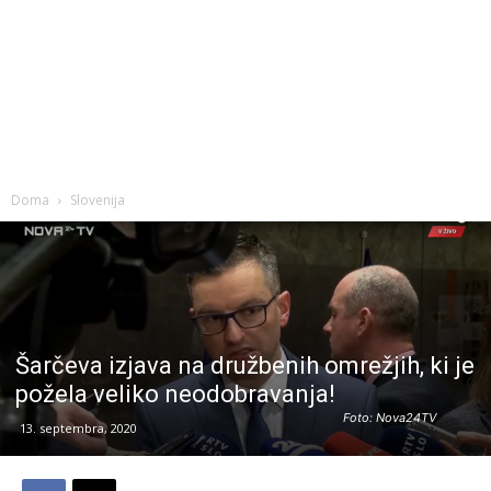
Doma
Slovenija
Šarčeva izjava na družbenih omrežjih, ki je
požela veliko neodobravanja!
Foto: Nova24TV
13. septembra, 2020