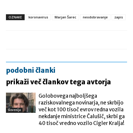
OZNAKE
koronavirus
Marjan Šarec
neodobravanje
zapis
podobni članki
prikaži več člankov tega avtorja
Golobovega najboljšega
raziskovalnega novinarja, ne skrbijo
več kot 100 tisoč evrov redna vozila
Slovenija
nekdanje ministrice Čalušič, skrbi ga
40 tisoč vredno vozilo Cigler Kralja!