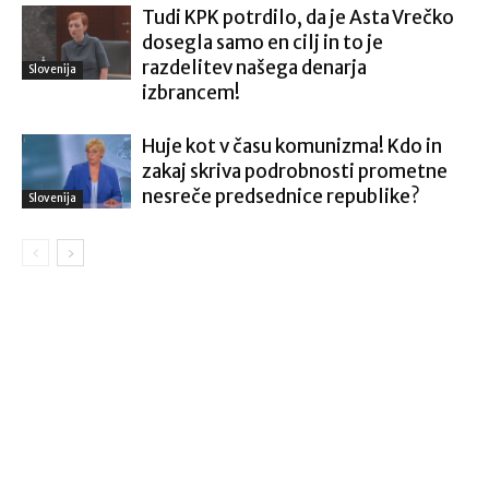
Tudi KPK potrdilo, da je Asta Vrečko
dosegla samo en cilj in to je
razdelitev našega denarja
Slovenija
izbrancem!
Huje kot v času komunizma! Kdo in
zakaj skriva podrobnosti prometne
nesreče predsednice republike?
Slovenija