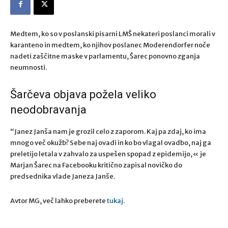
Medtem, ko so v poslanski pisarni LMŠ nekateri poslanci morali v
karanteno in medtem, ko njihov poslanec Moderendorfer noče
nadeti zaščitne maske v parlamentu, Šarec ponovno zganja
neumnosti.
Šarčeva objava požela veliko
neodobravanja
“Janez Janša nam je grozil celo z zaporom. Kaj pa zdaj, ko ima
mnogo več okužb? Sebe naj ovadi in ko bo vlagal ovadbo, naj ga
preletijo letala v zahvalo za uspešen spopad z epidemijo,« je
Marjan Šarec na Facebooku kritično zapisal novičko do
predsednika vlade Janeza Janše.
Avtor MG, več lahko preberete
tukaj.