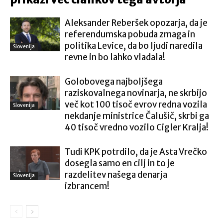
Aleksander Reberšek opozarja, da je
referendumska pobuda zmaga in
politika Levice, da bo ljudi naredila
Slovenija
revne in bo lahko vladala!
Golobovega najboljšega
raziskovalnega novinarja, ne skrbijo
več kot 100 tisoč evrov redna vozila
Slovenija
nekdanje ministrice Čalušič, skrbi ga
40 tisoč vredno vozilo Cigler Kralja!
Tudi KPK potrdilo, da je Asta Vrečko
dosegla samo en cilj in to je
razdelitev našega denarja
Slovenija
izbrancem!