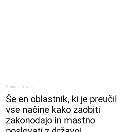
Doma
Slovenija
Še en oblastnik, ki je preučil
vse načine kako zaobiti
zakonodajo in mastno
poslovati z državo!