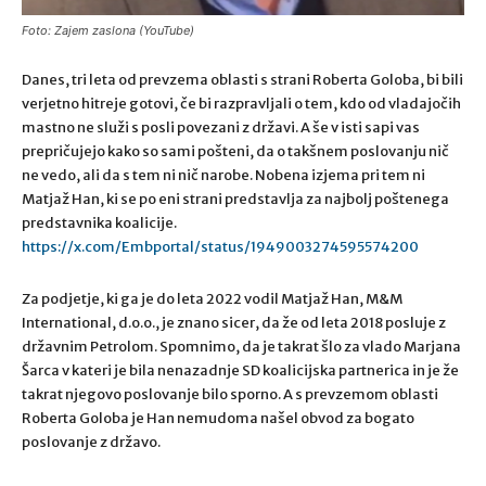
Foto: Zajem zaslona (YouTube)
Danes, tri leta od prevzema oblasti s strani Roberta Goloba, bi bili
verjetno hitreje gotovi, če bi razpravljali o tem, kdo od vladajočih
mastno ne služi s posli povezani z državi. A še v isti sapi vas
prepričujejo kako so sami pošteni, da o takšnem poslovanju nič
ne vedo, ali da s tem ni nič narobe. Nobena izjema pri tem ni
Matjaž Han, ki se po eni strani predstavlja za najbolj poštenega
predstavnika koalicije.
https://x.com/Embportal/status/1949003274595574200
Za podjetje, ki ga je do leta 2022 vodil Matjaž Han, M&M
International, d.o.o., je znano sicer, da že od leta 2018 posluje z
državnim Petrolom. Spomnimo, da je takrat šlo za vlado Marjana
Šarca v kateri je bila nenazadnje SD koalicijska partnerica in je že
takrat njegovo poslovanje bilo sporno. A s prevzemom oblasti
Roberta Goloba je Han nemudoma našel obvod za bogato
poslovanje z državo.