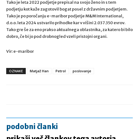
Tako je leta 2022 podjetje prepisal na svojo ženo in s tem
podjetju kot kaže zagotovil bogat posel z državnim podjetjem.
Tako je po poročanju e-maribor podjetje M&M International,
d.o.o. leta 2024 ustvarilo prihodke kar v višini 2.037.350 evrov.
Tako gre še za eno prakso aktualnega oblastnika, za katero bi bilo
dobro, če bi jo pod drobnogled vzeli pristojni organi.
Vir: e-maribor
OZNAKE
Matjaž Han
Petrol
poslovanje
podobni članki
prikaži več člankov tega avtorja