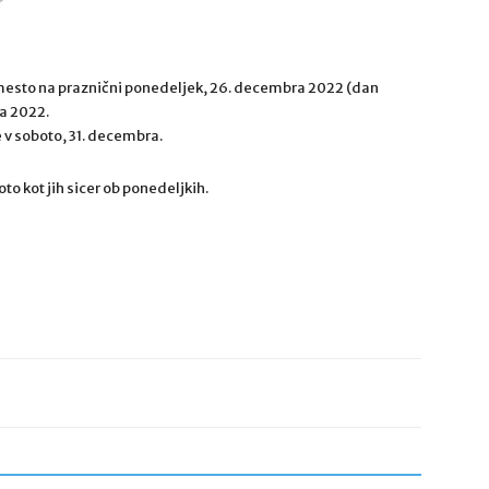
mesto na praznični ponedeljek, 26. decembra 2022 (dan
a 2022.
 v soboto, 31. decembra.
to kot jih sicer ob ponedeljkih.