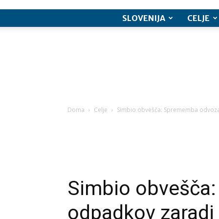
SLOVENIJA
CELJE
Doma
Celje
Simbio obvešča: Sprememba odvoza
Simbio obvešča
odpadkov zaradi