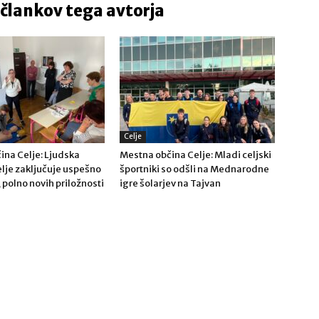
 člankov tega avtorja
Celje
ina Celje: Ljudska
Mestna občina Celje: Mladi celjski
lje zaključuje uspešno
športniki so odšli na Mednarodne
, polno novih priložnosti
igre šolarjev na Tajvan