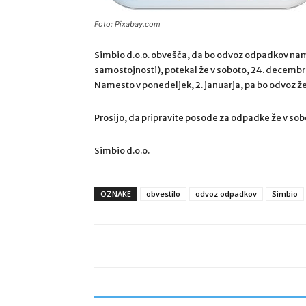
Foto: Pixabay.com
Simbio d.o.o. obvešča, da bo odvoz odpadkov na
samostojnosti), potekal že v soboto, 24. decembr
Namesto v ponedeljek, 2. januarja, pa bo odvoz že
Prosijo, da pripravite posode za odpadke že v sobo
Simbio d.o.o.
OZNAKE
obvestilo
odvoz odpadkov
Simbio