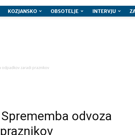
KOZJANSKO
OBSOTELJE
INTERVJU
Z
 odpadkov zaradi praznikov
: Sprememba odvoza
 praznikov