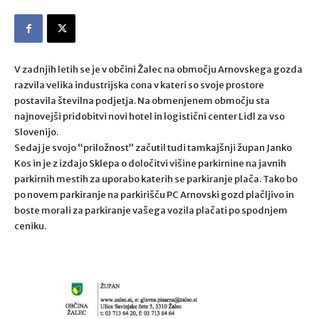
V zadnjih letih se je v občini Žalec na območju Arnovskega gozda
razvila velika industrijska cona v kateri so svoje prostore
postavila številna podjetja. Na obmenjenem območju sta
najnovejši pridobitvi novi hotel in logistični center Lidl za vso
Slovenijo.
Sedaj je svojo “priložnost” začutil tudi tamkajšnji župan Janko
Kos in je z izdajo Sklepa o določitvi višine parkirnine na javnih
parkirnih mestih za uporabo katerih se parkiranje plača. Tako bo
po novem parkiranje na parkirišču PC Arnovski gozd plačljivo in
boste morali za parkiranje vašega vozila plačati po spodnjem
ceniku.