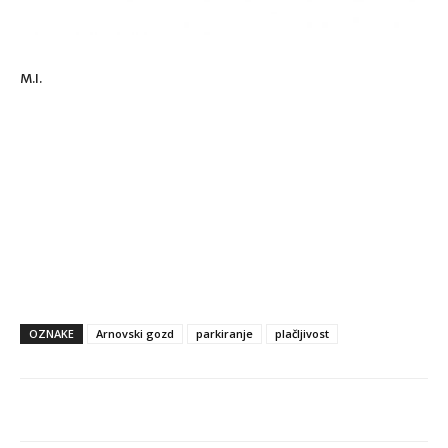
M.I.
OZNAKE
Arnovski gozd
parkiranje
plačljivost