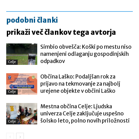
podobni članki
prikaži več člankov tega avtorja
Simbio obvešča: Koški po mestu niso
namenjeni odlaganju gospodinjskih
odpadkov
Celje
Občina Laško: Podaljšan rok za
prijavo na tekmovanje za najbolj
urejene objekte v občini Laško
Celje
Mestna občina Celje: Ljudska
univerza Celje zaključuje uspešno
šolsko leto, polno novih priložnosti
Celje