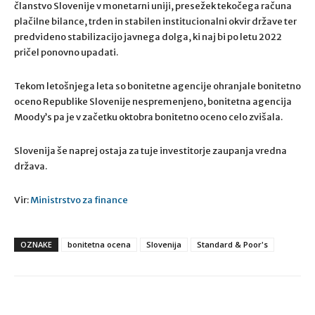
članstvo Slovenije v monetarni uniji, presežek tekočega računa
plačilne bilance, trden in stabilen institucionalni okvir države ter
predvideno stabilizacijo javnega dolga, ki naj bi po letu 2022
pričel ponovno upadati.
Tekom letošnjega leta so bonitetne agencije ohranjale bonitetno
oceno Republike Slovenije nespremenjeno, bonitetna agencija
Moody’s pa je v začetku oktobra bonitetno oceno celo zvišala.
Slovenija še naprej ostaja za tuje investitorje zaupanja vredna
država.
Vir:
Ministrstvo za finance
OZNAKE
bonitetna ocena
Slovenija
Standard & Poor's