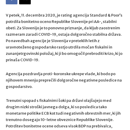
V petek, 11. decembra 2020, je rating agencija Standard & Poor’s
potrdila bonitetno oceno Republike Slovenije pri AA-, stabilni
obeti. Za Slovenijo je to ponovno priznanje, da kljub zaostrenim
razmeram zaradi COVID-19, ostaja dolgoročno stabilna država.
Po navedbah agencije je Slovenija v preteklih letih z
uravnoteženo gospodarsko rastjo utrdila močan fiskalni in
zunanjetrgovinski položaj, ki ji bo omogočil prebroditi krizo, ki jo
prinaša COVID-19.
Agencija pozdravlja proti-koronske ukrepe vlade, ki bodo po
njihovem mnenju preprečili dolgoročne negativne posledice na
gospodarstvo.
Trenutni spopad s fiskalnimi šoki pa državi olajšujejo med
drugim nizki stroški javnega dolga, ki so posledica tako
monetarne politike ECB kot tudi negativnih obrestnih mer, ki jih
trenutno dosegajo 10-letne obveznice Republike Slovenije.
Potrditev bonitetne ocene odseva visok BDP na prebivalca,