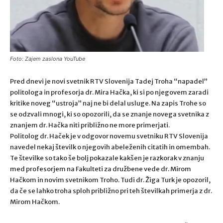
Foto: Zajem zaslona YouTube
Pred dnevi je novi svetnik RTV Slovenija Tadej Troha “napadel”
politologa in profesorja dr. Mira Hačka, ki si po njegovem zaradi
kritike noveg “ustroja” naj ne bi delal usluge. Na zapis Trohe so
se odzvali mnogi, ki so opozorili, da se znanje novega svetnika z
znanjem dr. Hačka niti približno ne more primerjati.
Politolog dr. Haček je v odgovor novemu svetniku RTV Slovenija
navedel nekaj številk o njegovih abeleženih citatih in omembah.
Te številke so tako še bolj pokazale kakšen je razkorak v znanju
med profesorjem na Fakulteti za družbene vede dr. Mirom
Hačkom in novim svetnikom Troho. Tudi dr. Žiga Turk je opozoril,
da če se lahko troha sploh približno pri teh številkah primerja z dr.
Mirom Hačkom.