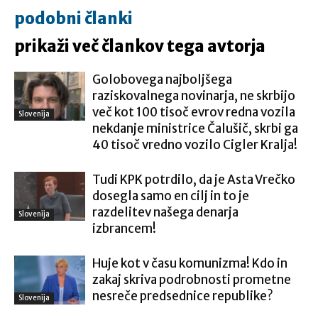
podobni članki
prikaži več člankov tega avtorja
Golobovega najboljšega
raziskovalnega novinarja, ne skrbijo
več kot 100 tisoč evrov redna vozila
Slovenija
nekdanje ministrice Čalušič, skrbi ga
40 tisoč vredno vozilo Cigler Kralja!
Tudi KPK potrdilo, da je Asta Vrečko
dosegla samo en cilj in to je
razdelitev našega denarja
Slovenija
izbrancem!
Huje kot v času komunizma! Kdo in
zakaj skriva podrobnosti prometne
nesreče predsednice republike?
Slovenija