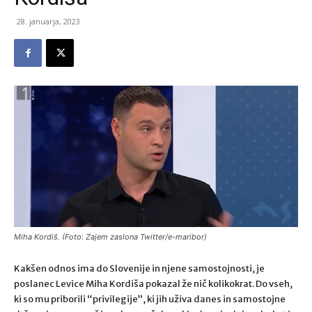
28. januarja, 2023
Miha Kordiš. (Foto: Zajem zaslona Twitter/e-maribor)
Kakšen odnos ima do Slovenije in njene samostojnosti, je
poslanec Levice Miha Kordiša pokazal že nič kolikokrat. Do vseh,
ki so mu priborili “privilegije”, ki jih uživa danes in samostojne