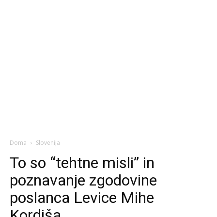
Doma
Slovenija
To so “tehtne misli” in
poznavanje zgodovine
poslanca Levice Mihe
Kordiša