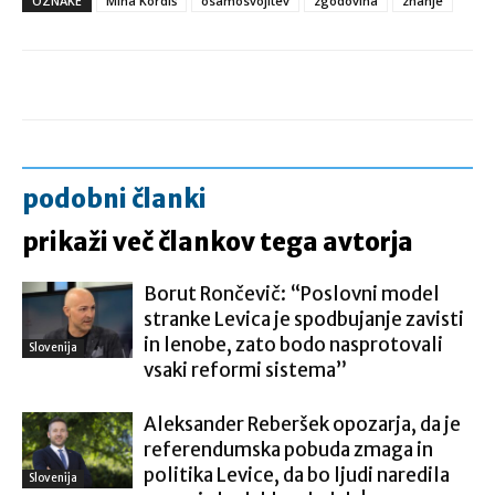
OZNAKE
Miha Kordiš
osamosvojitev
zgodovina
znanje
podobni članki
prikaži več člankov tega avtorja
Borut Rončevič: “Poslovni model
stranke Levica je spodbujanje zavisti
in lenobe, zato bodo nasprotovali
Slovenija
vsaki reformi sistema”
Aleksander Reberšek opozarja, da je
referendumska pobuda zmaga in
politika Levice, da bo ljudi naredila
Slovenija