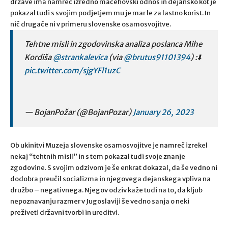
države ima namreč izredno mačehovski odnos in dejansko kot je
pokazal tudi s svojim podjetjem mu je mar le za lastno korist. In
nič drugače ni v primeru slovenske osamosvojitve.
Tehtne misli in zgodovinska analiza poslanca Mihe
Kordiša
@strankalevica
(via
@brutus91101394
) :⬇️
pic.twitter.com/sjgYFl1uzC
— BojanPožar (@BojanPozar)
January 26, 2023
Ob ukinitvi Muzeja slovenske osamosvojitve je namreč izrekel
nekaj “tehtnih misli” in s tem pokazal tudi svoje znanje
zgodovine. S svojim odzivom je še enkrat dokazal, da še vedno ni
dodobra preučil socializma in njegovega dejanskega vpliva na
družbo – negativnega. Njegov odziv kaže tudi na to, da kljub
nepoznavanju razmer v Jugoslaviji še vedno sanja o neki
preživeti državni tvorbi in ureditvi.