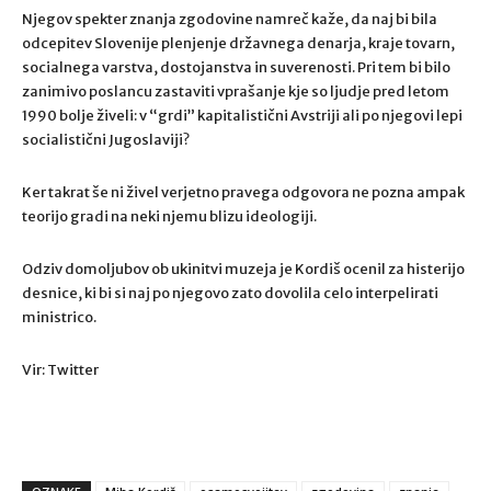
Njegov spekter znanja zgodovine namreč kaže, da naj bi bila
odcepitev Slovenije plenjenje državnega denarja, kraje tovarn,
socialnega varstva, dostojanstva in suverenosti. Pri tem bi bilo
zanimivo poslancu zastaviti vprašanje kje so ljudje pred letom
1990 bolje živeli: v “grdi” kapitalistični Avstriji ali po njegovi lepi
socialistični Jugoslaviji?
Ker takrat še ni živel verjetno pravega odgovora ne pozna ampak
teorijo gradi na neki njemu blizu ideologiji.
Odziv domoljubov ob ukinitvi muzeja je Kordiš ocenil za histerijo
desnice, ki bi si naj po njegovo zato dovolila celo interpelirati
ministrico.
Vir: Twitter