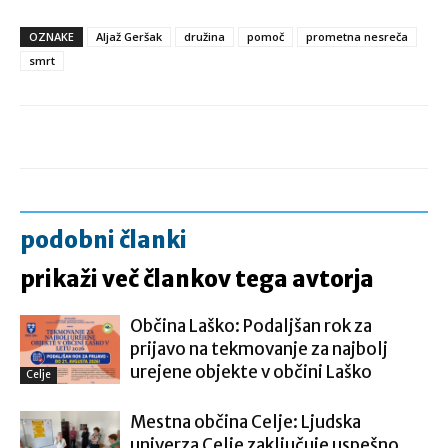
OZNAKE
Aljaž Geršak
družina
pomoč
prometna nesreča
smrt
podobni članki
prikaži več člankov tega avtorja
Občina Laško: Podaljšan rok za
prijavo na tekmovanje za najbolj
urejene objekte v občini Laško
Celje
Mestna občina Celje: Ljudska
univerza Celje zaključuje uspešno