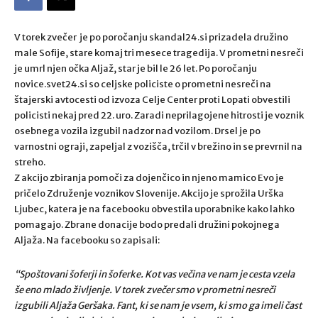
V torek zvečer je po poročanju skandal24.si prizadela družino
male Sofije, stare komaj tri mesece tragedija. V prometni nesreči
je umrl njen očka Aljaž, star je bil le 26 let. Po poročanju
novice.svet24.si so celjske policiste o prometni nesreči na
štajerski avtocesti od izvoza Celje Center proti Lopati obvestili
policisti nekaj pred 22. uro. Zaradi neprilagojene hitrosti je voznik
osebnega vozila izgubil nadzor nad vozilom. Drsel je po
varnostni ograji, zapeljal z vozišča, trčil v brežino in se prevrnil na
streho.
Z akcijo zbiranja pomoči za dojenčico in njeno mamico Evo je
pričelo Združenje voznikov Slovenije. Akcijo je sprožila Urška
Ljubec, katera je na facebooku obvestila uporabnike kako lahko
pomagajo. Zbrane donacije bodo predali družini pokojnega
Aljaža. Na facebooku so zapisali:
“Spoštovani šoferji in šoferke. Kot vas večina ve nam je cesta vzela
še eno mlado življenje. V torek zvečer smo v prometni nesreči
izgubili Aljaža Geršaka. Fant, ki se nam je vsem, ki smo ga imeli čast