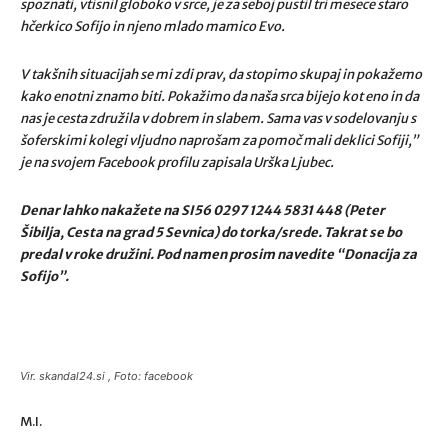
spoznati, vtisnil globoko v srce, je za seboj pustil tri mesece staro
hčerkico Sofijo in njeno mlado mamico Evo.
V takšnih situacijah se mi zdi prav, da stopimo skupaj in pokažemo
kako enotni znamo biti. Pokažimo da naša srca bijejo kot eno in da
nas je cesta združila v dobrem
in slabem.
Sama vas v sodelovanju s
šoferskimi kolegi vljudno naprošam za pomoč mali deklici Sofiji,”
je na svojem Facebook profilu zapisala Urška Ljubec.
Denar lahko nakažete na SI56 0297 1244 5831 448 (Peter
Šibilja, Cesta na grad 5 Sevnica) do torka/srede. Takrat se bo
predal v roke družini. Pod namen prosim navedite “Donacija za
Sofijo”.
Vir. skandal24.si , Foto: facebook
M.I.