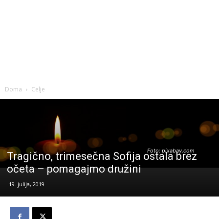
Doma
Celje
Foto: pixabay.com
Tragično, trimesečna Sofija ostala brez
očeta – pomagajmo družini
19. julija, 2019