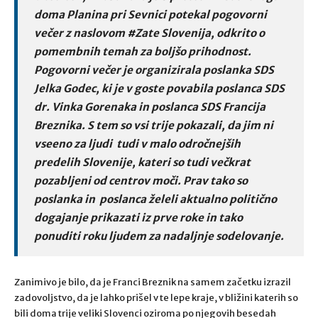
doma Planina pri Sevnici potekal pogovorni
večer z naslovom #Zate Slovenija, odkrito o
pomembnih temah za boljšo prihodnost.
Pogovorni večer je organizirala poslanka SDS
Jelka Godec, ki je v goste povabila poslanca SDS
dr. Vinka Gorenaka in poslanca SDS Francija
Breznika. S tem so vsi trije pokazali, da jim ni
vseeno za ljudi tudi v malo odročnejših
predelih Slovenije, kateri so tudi večkrat
pozabljeni od centrov moči. Prav tako so
poslanka in poslanca želeli aktualno politično
dogajanje prikazati iz prve roke in tako
ponuditi roku ljudem za nadaljnje sodelovanje.
Zanimivo je bilo, da je Franci Breznik na samem začetku izrazil
zadovoljstvo, da je lahko prišel v te lepe kraje, v bližini katerih so
bili doma trije veliki Slovenci oziroma po njegovih besedah