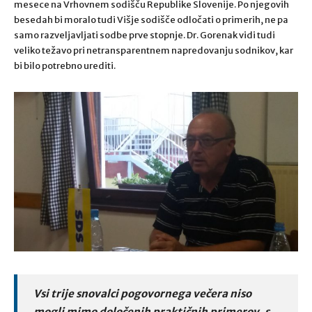
mesece na Vrhovnem sodišču Republike Slovenije. Po njegovih
besedah bi moralo tudi Višje sodišče odločati o primerih, ne pa
samo razveljavljati sodbe prve stopnje. Dr. Gorenak vidi tudi
veliko težavo pri netransparentnem napredovanju sodnikov, kar
bi bilo potrebno urediti.
Vsi trije snovalci pogovornega večera niso
mogli mimo določenih praktičnih primerov, s