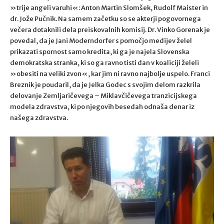
»trije angeli varuhi«: Anton Martin Slomšek, Rudolf Maister in
dr. Jože Pučnik. Na samem začetku so se akterji pogovornega
večera dotaknili dela preiskovalnih komisij. Dr. Vinko Gorenak je
povedal, da je Jani Moderndorfer s pomočjo medijev želel
prikazati spornost samo kredita, ki ga je najela Slovenska
demokratska stranka, ki so ga ravno tisti dan v koaliciji želeli
»obesiti na veliki zvon«, kar jim ni ravno najbolje uspelo. Franci
Breznik je poudaril, da je Jelka Godec s svojim delom razkrila
delovanje Zemljaričevega – Miklavčičevega tranzicijskega
modela zdravstva, ki po njegovih besedah odnaša denar iz
našega zdravstva.