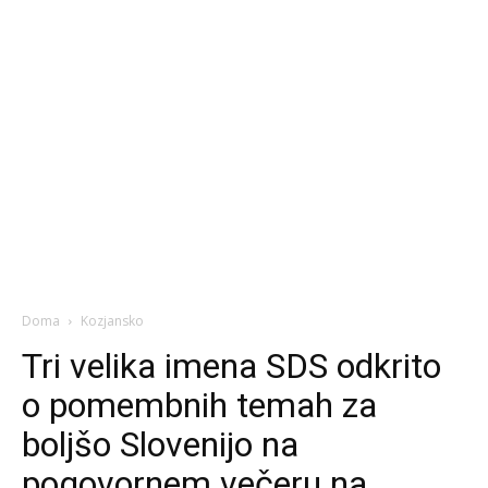
Doma
Kozjansko
Tri velika imena SDS odkrito
o pomembnih temah za
boljšo Slovenijo na
pogovornem večeru na