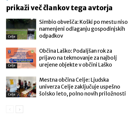
prikaži več člankov tega avtorja
Simbio obvešča: Koški po mestu niso
namenjeni odlaganju gospodinjskih
odpadkov
Celje
Občina Laško: Podaljšan rok za
prijavo na tekmovanje za najbolj
urejene objekte v občini Laško
Celje
Mestna občina Celje: Ljudska
univerza Celje zaključuje uspešno
šolsko leto, polno novih priložnosti
Celje