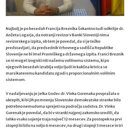
Najbolj je po besedah Francija Breznika šokantno tudi odkritje dr.
Anžeta Logarja, da notranji revizor v Banki Sloveniji nima
revizorskega izpita, ob tem je povedal, da si je težko
predstavljati, da predsednik Vrhovnega sodišča Republike
Slovenije ne bi imel Pravniškega državnega izpita. Franci Breznik
se ni mogel izogniti niti našemu volilnemu sistemu, ki po
njegovih besedah izrablja voljo ljudi in kakšna krivica se
marsikateremu kandidatu zgodi s proporcionalnim volilnim
sistemom.
V nadaljevanju je Jelka Godec dr. Vinka Gorenaka povprašala o
ukrepih, ki bi jih po mnenju Slovenske demokratske stranke bilo
potrebno nemudoma sprejeti na področju sodstva. Dr. Vinko
Gorenak je povedal, da bi v stranki najprej zakonsko uredili, da
lahko vsako sojenje traja največ 12 mesecev. Za postopek na prvi
stopnji bi bilo na voljo 6 mesecev, na drugi stopnji 3 mesece in tri