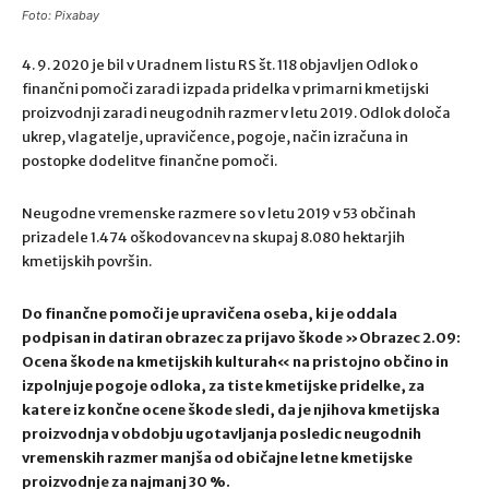
Foto: Pixabay
4. 9. 2020 je bil v Uradnem listu RS št. 118 objavljen Odlok o
finančni pomoči zaradi izpada pridelka v primarni kmetijski
proizvodnji zaradi neugodnih razmer v letu 2019. Odlok določa
ukrep, vlagatelje, upravičence, pogoje, način izračuna in
postopke dodelitve finančne pomoči.
Neugodne vremenske razmere so v letu 2019 v 53 občinah
prizadele 1.474 oškodovancev na skupaj 8.080 hektarjih
kmetijskih površin.
Do finančne pomoči je upravičena oseba, ki je oddala
podpisan in datiran obrazec za prijavo škode »Obrazec 2.09:
Ocena škode na kmetijskih kulturah« na pristojno občino in
izpolnjuje pogoje odloka, za tiste kmetijske pridelke, za
katere iz končne ocene škode sledi, da je njihova kmetijska
proizvodnja v obdobju ugotavljanja posledic neugodnih
vremenskih razmer manjša od običajne letne kmetijske
proizvodnje za najmanj 30 %.