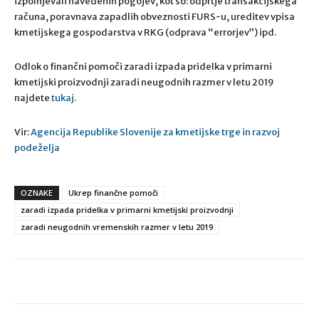
izpolnjevali navedenih pogojev, kot so: odprtje transakcijskega
računa, poravnava zapadlih obveznosti FURS-u, ureditev vpisa
kmetijskega gospodarstva v RKG (odprava “errorjev”) ipd.
Odlok o finančni pomoči zaradi izpada pridelka v primarni
kmetijski proizvodnji zaradi neugodnih razmer v letu 2019
najdete
tukaj.
Vir:
Agencija Republike Slovenije za kmetijske trge in razvoj
podeželja
OZNAKE
Ukrep finančne pomoči
zaradi izpada pridelka v primarni kmetijski proizvodnji
zaradi neugodnih vremenskih razmer v letu 2019