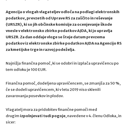
Agencija o vlogah vlagateljev odloča na podlagi elektronskih
podatkov, prevzetih od Uprave RS za zaščito in reševanje
(URSZR), ki so jih občinske komisije za ocenjevanje škode
vnesle v elektronsko zbirko podatkov AJDA, ki jo upravlja
URSZR. Za dan oddaje vloge se šteje datum prevzema
podatkov iz elektronske zbirke podatkov AJDA na Agencijo RS
za kmetijske trge in razvoj podeželja.
Najnižja finančna pomoč, ki se odobri in izplača upravičencu po
tem odloku je 100 EUR.
Finančna pomoč, dodeljena upravičencem, se zmanjša za 50 %,
če se dodeli upravičencem, ki v letu 2019 niso sklenili
zavarovanja posevkov in plodov.
Vlagatelj mora za pridobitev finančne pomoči med
drugim
izpolnjevati tudi pogoje
, navedene v 4. členu Odloka, in
sicer: