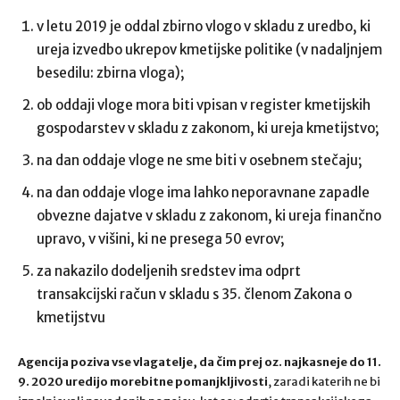
v letu 2019 je oddal zbirno vlogo v skladu z uredbo, ki
ureja izvedbo ukrepov kmetijske politike (v nadaljnjem
besedilu: zbirna vloga);
ob oddaji vloge mora biti vpisan v register kmetijskih
gospodarstev v skladu z zakonom, ki ureja kmetijstvo;
na dan oddaje vloge ne sme biti v osebnem stečaju;
na dan oddaje vloge ima lahko neporavnane zapadle
obvezne dajatve v skladu z zakonom, ki ureja finančno
upravo, v višini, ki ne presega 50 evrov;
za nakazilo dodeljenih sredstev ima odprt
transakcijski račun v skladu s 35. členom Zakona o
kmetijstvu
Agencija poziva vse vlagatelje, da čim prej oz. najkasneje do 11.
9. 2020 uredijo morebitne pomanjkljivosti
, zaradi katerih ne bi