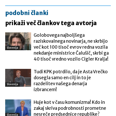
podobni članki
prikaži več člankov tega avtorja
Golobovega najboljšega
raziskovalnega novinarja, ne skrbijo
več kot 100 tisoč evrov redna vozila
Slovenija
nekdanje ministrice Čalušič, skrbi ga
40 tisoč vredno vozilo Cigler Kralja!
Tudi KPK potrdilo, da je Asta Vrečko
dosegla samo en cilj in to je
razdelitev našega denarja
Slovenija
izbrancem!
Huje kot v času komunizma! Kdo in
zakaj skriva podrobnosti prometne
nesreče predsednice republike?
Slovenija