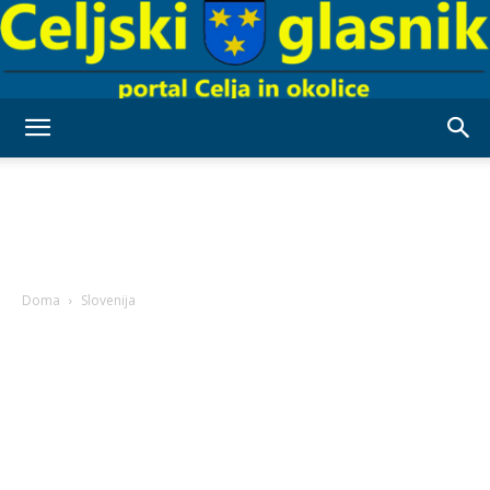
Celjski
Glasnik
Doma
Slovenija