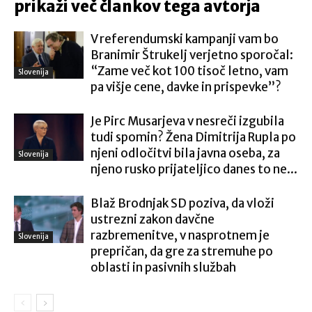
prikaži več člankov tega avtorja
V referendumski kampanji vam bo
Branimir Štrukelj verjetno sporočal:
“Zame več kot 100 tisoč letno, vam
Slovenija
pa višje cene, davke in prispevke”?
Je Pirc Musarjeva v nesreči izgubila
tudi spomin? Žena Dimitrija Rupla po
njeni odločitvi bila javna oseba, za
Slovenija
njeno rusko prijateljico danes to ne...
Blaž Brodnjak SD poziva, da vloži
ustrezni zakon davčne
razbremenitve, v nasprotnem je
Slovenija
prepričan, da gre za stremuhe po
oblasti in pasivnih službah