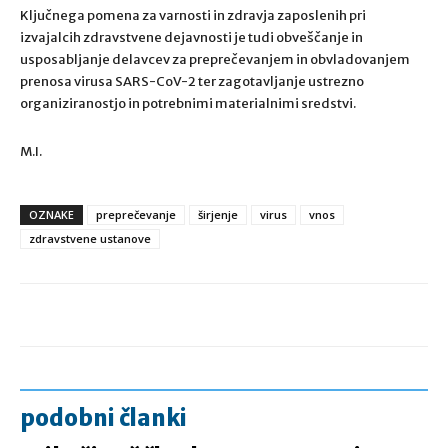
Ključnega pomena za varnosti in zdravja zaposlenih pri
izvajalcih zdravstvene dejavnosti je tudi obveščanje in
usposabljanje delavcev za preprečevanjem in obvladovanjem
prenosa virusa SARS-CoV-2 ter zagotavljanje ustrezno
organiziranostjo in potrebnimi materialnimi sredstvi.
M.I.
OZNAKE
preprečevanje
širjenje
virus
vnos
zdravstvene ustanove
podobni članki