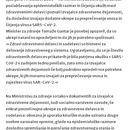
poslabševanja epidemioloških razmer in širjenja okužb med
zdravstvenimi delavci pozvali izvajalce zdravstvene dejavnosti,
da dosledno izvajajo dodatne ukrepe za preprečevanje vnosa in
širjenja virusa SARS-CoV-2.
Minister za zdravje Tomaže Gantar je posebej opozoril, da so
ukrepi natančno opredeljeni in da jih je potrebno spoštovati:
»Zdravi zdravstveni delavci in sodelavci so bistveni za
delovanje zdravstvenega sistema. Ugotavljamo, da se je število
zdravstvenih delavcev pri katerih je bila potrjena okužba s SARS-
CoV-2 v zadnjem tednu povišalo, zato smo za izvajalce
zdravstvenih dejavnosti še bolj podrobno opredeli vse potrebne
ukrepe, ki jih moramo izvajati za preprečevanje vnosa in
zajezitev virus SAR-CoV-2.«
Na Ministrstvu za zdravje so tako v dokumentih za izvajalce
zdravstvene dejavnosti, tudi socialno varstvene zavode, še
enkrat povzeli nujne ukrepe za zdravstvene delavce in
sodelavce: obvezna je uporaba kirurške maske oziroma druge
osebne varovalne opreme, glede na epidemiološke razmere
dosledno spremljanje in poročanje zdravstvenega stanja in