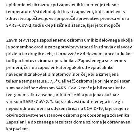
epidemioloških razmer pri zaposlenih in merjenje telesne
temperature. Vsi delodajalci in vsi zaposleni, tudi sodelavci v
zdravstvu upoštevajo vsa priporočila preventive prenosa virusa
SARS-CoV-2, tudi ukrep fizične distance, kjer je to mogoče.
Zavrnitev vstopa zaposlenemu oziroma umik iz delovnega okolja
je pomembno orodje za zagotovitev varnosti in zdravja delavcev
pri delu ter drugih oseb, ki so navzoče v delovnem procesu, kakor
tudi pacientov oziroma uporabnikov. Zaposlenega se zavrne v
primeru, če ima zaposlen kateregakoli od v vprašalniku
navedenih znakov ali simptomov (npr. če je bila izmerjena
telesna temperatura 37,5° C ali več) oziroma je pri njem prisoten
sum na okužbo z virusom SARS-CoV-2 ter če je bil zaposleni v
tveganem stiku z osebo, pri kateri je bila potrjena okužba z
virusom SARS-CoV-2. Takoj se obvesti nadrejenega in se ga
neposredno usmeri na odvzem brisa na COVID-19, ki je urejen v
okviru zdravstvene ustanove oziroma prek osebnega zdravnika.
Zaposleni je do znanega rezultata doma oziroma je obravnavan
kot pacient.