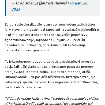
— Uroš Urbanija (@UrosUrbanija)
February 26,
2023
Zaradi svoje pluralizacije je trn v peti tem ljudem tudi direktor
RTV Slovenija, ki ga želijo ti zaposleni na vsak način diskreditirati
in očrniti. Ker se v sredo obeta eden največjih protestov v
zgodovini Slovenije, saj bodo na ljubljanske ulice prišli
nezadovoljni upokojenci, bo tej temi tudi RTV Slovenija
namenila določeno pozornost.
To je izredno močno zbodlo ravno tiste novinarje, ki so ves čas
poskušali rušiti vlado Janeza Janše, danes pa na vse pretege
branijo vlado Roberta Goloba. Tako so denimo sedaj Uroša
Urbanijo obtožili, da poskuša rušiti vlado, hkrati pa pozabljajo
kako so s prispevki o petkovih kolesarjev v osrednjem Dnevniku,
rušili vlado Janeza Janše.
“Vidim, da nekateri naši novinarji vse dogodke ocenjujejo z vidika,
ali koristijo ali škodijo vladi. In na podlagi tega se odločajo, kaj