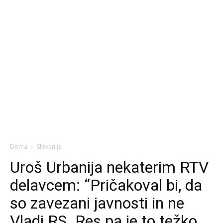
Doma
Slovenija
Uroš Urbanija nekaterim RTV
delavcem: “Pričakoval bi, da
so zavezani javnosti in ne
Vladi RS. Res pa je to težko,