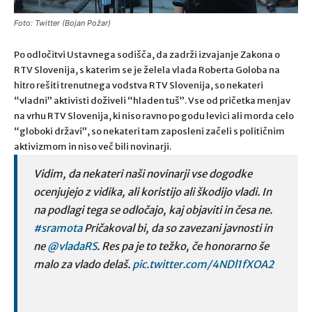
Foto: Twitter (Bojan Požar)
Po odločitvi Ustavnega sodišča, da zadrži izvajanje Zakona o
RTV Slovenija, s katerim se je želela vlada Roberta Goloba na
hitro rešiti trenutnega vodstva RTV Slovenija, so nekateri
“vladni” aktivisti doživeli “hladen tuš”. Vse od pričetka menjav
na vrhu RTV Slovenija, ki niso ravno po godu levici ali morda celo
“globoki državi”, so nekateri tam zaposleni začeli s političnim
aktivizmom in niso več bili novinarji.
Vidim, da nekateri naši novinarji vse dogodke
ocenjujejo z vidika, ali koristijo ali škodijo vladi. In
na podlagi tega se odločajo, kaj objaviti in česa ne.
#sramota
Pričakoval bi, da so zavezani javnosti in
ne
@vladaRS
. Res pa je to težko, če honorarno še
malo za vlado delaš.
pic.twitter.com/4NDl1fXOA2