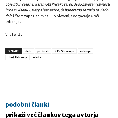
objaviti in česa ne.
#sramota
Pričakoval bi, da so zavezani javnosti
in ne
@vladaRS
. Res pa je to težko, če honorarno še malo za vlado
delaš,”
tem zaposlenim na RTV Slovenija odgovarja Uroš
Urbanija.
Vir: Twitter
OZNAKE
delo
protesti
RTV Slovenija
rušenje
Uroš Urbanija
vlada
podobni članki
prikaži več člankov tega avtorja