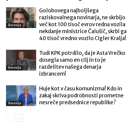
Golobovega najboljšega
raziskovalnega novinarja, ne skrbijo
več kot 100 tisoč evrov redna vozila
Slovenija
nekdanje ministrice Čalušič, skrbi ga
40 tisoč vredno vozilo Cigler Kralja!
Tudi KPK potrdilo, da je Asta Vrečko
dosegla samo en cilj in to je
razdelitev našega denarja
Slovenija
izbrancem!
Huje kot v času komunizma! Kdo in
zakaj skriva podrobnosti prometne
nesreče predsednice republike?
Slovenija