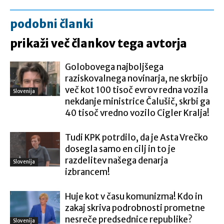
podobni članki
prikaži več člankov tega avtorja
Golobovega najboljšega
raziskovalnega novinarja, ne skrbijo
več kot 100 tisoč evrov redna vozila
Slovenija
nekdanje ministrice Čalušič, skrbi ga
40 tisoč vredno vozilo Cigler Kralja!
Tudi KPK potrdilo, da je Asta Vrečko
dosegla samo en cilj in to je
razdelitev našega denarja
Slovenija
izbrancem!
Huje kot v času komunizma! Kdo in
zakaj skriva podrobnosti prometne
nesreče predsednice republike?
Slovenija