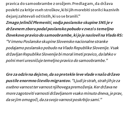
pravica do samoobrambe z orožjem. Predlagam, da država
poskrbi za kritje vseh stroškov, ki bi jih morebiti storilci kaznivih
dejanj zahtevali od tistih, ki so se branili.”
Zmago Jelinčič Plemeniti, vodja poslanske skupine SNS je v
državnem zboru podal poslansko pobudo v zvezi s temeljno
človekovo pravico do samoobrambe, ki jo je naslovil na Vlado RS:
“V imenu Poslanske skupine Slovenske nacionalne stranke
podajamo poslansko pobudo na Vlado Republike Slovenije. Vsak
državljan Republike Slovenije bi moral imeti pravico, da lahko v
polni meri uresničuje temeljno pravico do samoobrambe.”
Gre za odziv na dejstvo, da so pretekle leve vlade v našo državo
pustile enormno število migrantov.
“Ljudi je strah, strah jih je za
osebno varnost ter varnost njihovega premoženja. Ker država ne
more zagotoviti varnosti državljanom vsako minuto dneva, je prav,
da se jim omogoči, da za svojo varnost poskrbijo sami.”