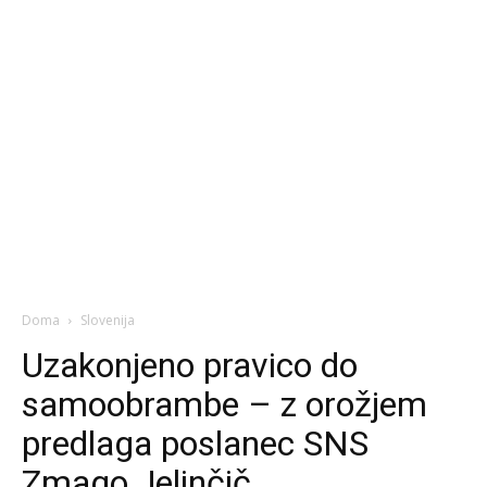
Doma
Slovenija
Uzakonjeno pravico do
samoobrambe – z orožjem
predlaga poslanec SNS
Zmago Jelinčič