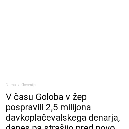
Doma
Slovenija
V času Goloba v žep
pospravili 2,5 milijona
davkoplačevalskega denarja,
danes pa strašijo pred novo