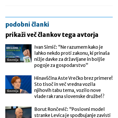
podobni članki
prikaži več člankov tega avtorja
Ivan Simič: “Ne razumem kako je
lahko nekdo proti zakonu, ki prinaša
nižje davke za državljane in boljše
Slovenija
pogoje za gospodarstvo”
Hinavščina Aste Vrečko brez primere!
Sto tisoč in več vredna vozila
njihovih tabu tema, vozilo nove
Slovenija
vlade rak rana slovenske družbe!?
Borut Rončevič: “Poslovni model
stranke Levica je spodbujanje zavisti