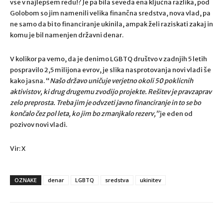
vse v najlepšem redu!? Je pa bila seveda ena ključna razlika, pod
Golobom so jim namenili velika finančna sredstva, nova vlad, pa
ne samo da bi to financiranje ukinila, ampak želi raziskati zakaj in
komu je bil namenjen državni denar.
V kolikor pa vemo, da je denimo LGBTQ društvo v zadnjih 5 letih
pospravilo 2,5 milijona evrov, je slika nasprotovanja novi vladi še
kako jasna. “
Našo državo uničuje verjetno okoli 50 poklicnih
aktivistov, ki drug drugemu zvodijo projekte. Rešitev je pravzaprav
zelo preprosta. Treba jim je odvzeti javno financiranje in to se bo
končalo čez pol leta, ko jim bo zmanjkalo rezerv,”
je eden od
pozivov novi vladi.
Vir: X
OZNAKE
denar
LGBTQ
sredstva
ukinitev