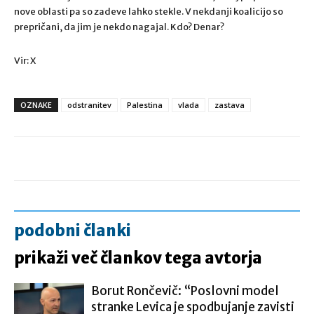
nove oblasti pa so zadeve lahko stekle. V nekdanji koalicijo so
prepričani, da jim je nekdo nagajal. Kdo? Denar?
Vir: X
OZNAKE
odstranitev
Palestina
vlada
zastava
podobni članki
prikaži več člankov tega avtorja
Borut Rončevič: “Poslovni model
stranke Levica je spodbujanje zavisti