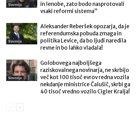
in lenobe, zato bodo nasprotovali
Slovenija
vsaki reformi sistema”
Aleksander Reberšek opozarja, da je
referendumska pobuda zmaga in
politika Levice, da bo ljudi naredila
Slovenija
revne in bo lahko vladala!
Golobovega najboljšega
raziskovalnega novinarja, ne skrbijo
več kot 100 tisoč evrov redna vozila
Slovenija
nekdanje ministrice Čalušič, skrbi ga
40 tisoč vredno vozilo Cigler Kralja!