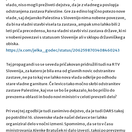
vlado, niso mogli preživeti dejstva, da je z vladnega poslopja
odstranjena zastava Palestine. Gre za edino logično potezo nove
vlade, saj dejansko Palestina s Slovenijo nima nobene povezave,
da bi na vladni stavbi visela ta zastava, ampak smo lahko bili 2
leti priča precedensu, ko na vladni stavbi visi zastava države, ki ni
v nobeni povezavi s statusom Slovenije ali v sklopu državniškega
obiska.
https://x.com/jelka_godec/status/2062598703408460243
Tej propagandi so se seveda pričakovan pridružili tudi na RTV
Slovenija, za katero je bila ena od glavnih novic odstranitev
zastave, ne pa to kaj vse lahko nova vlada odkrije po odhodu
stare vladne garniture. Če levico tako močno skrbi odstranitev
zastave Palestine, kaj vse se bo še pokazalo, ko bo prišlo do
prevzema oblasti in bodo novi ministri v celoti prevzeli delo?
Pri vsej tej zgodbi je tudi zanimivo dejstvo, da je tudi DARS takoj
po potrditvi 16. slovenske vlade našel delavce ter lahko
organiziral delo v nočni izmeni. Spomnimo, da se to v času
ministrovanja Alenke Bratušek ni dalo izvesti, takoj po prevzemu