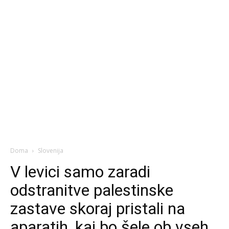
Doma
Slovenija
V levici samo zaradi
odstranitve palestinske
zastave skoraj pristali na
aparatih, kaj bo šele ob vseh