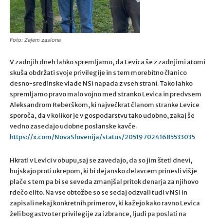
Foto: Zajem zaslona
V zadnjih dneh lahko spremljamo, da Levica še z zadnjimi atomi
skuša obdržati svoje privilegije in s tem morebitno članico
desno-sredinske vlade NSi napada z vseh strani. Tako lahko
spremljamo pravo malo vojno med stranko Levica in predvsem
Aleksandrom Reberškom, ki največkrat članom stranke Levice
sporoča, da v kolikor je v gospodarstvu tako udobno, zakaj še
vedno zasedajo udobne poslanske kavče.
https://x.com/NovaSlovenija/status/2051970241685533035
Hkrati v Levici v obupu,saj se zavedajo, da so jim šteti dnevi,
hujskajo proti ukrepom, ki bi dejansko delavcem prinesli višje
plače s tem pa bi se seveda zmanjšal pritok denarja za njihovo
rdečo elito. Na vse obtožbe so se sedaj odzvali tudi v NSi in
zapisali nekaj konkretnih primerov, ki kažejo kako ravno Levica
želi bogastvo ter privilegije za izbrance, ljudi pa poslati na