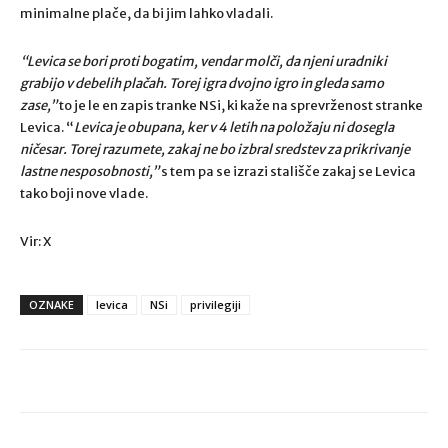
minimalne plače, da bi jim lahko vladali.
“Levica se bori proti bogatim, vendar molči, da njeni uradniki
grabijo v debelih plačah. Torej igra dvojno igro in gleda samo
zase,”
to je le en zapis tranke NSi, ki kaže na sprevrženost stranke
Levica. “
Levica je obupana, ker v 4 letih na položaju ni dosegla
ničesar. Torej razumete, zakaj ne bo izbral sredstev za prikrivanje
lastne nesposobnosti,”
s tem pa se izrazi stališče zakaj se Levica
tako boji nove vlade.
Vir: X
OZNAKE
levica
NSi
privilegiji