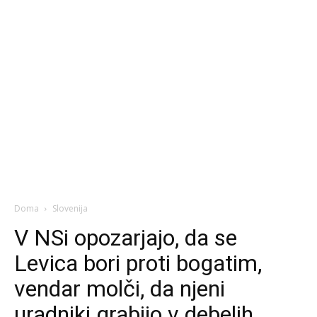
Doma
Slovenija
V NSi opozarjajo, da se
Levica bori proti bogatim,
vendar molči, da njeni
uradniki grabijo v debelih