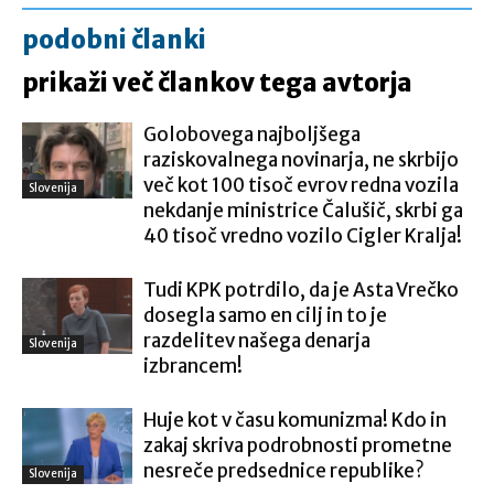
podobni članki
prikaži več člankov tega avtorja
Golobovega najboljšega
raziskovalnega novinarja, ne skrbijo
več kot 100 tisoč evrov redna vozila
Slovenija
nekdanje ministrice Čalušič, skrbi ga
40 tisoč vredno vozilo Cigler Kralja!
Tudi KPK potrdilo, da je Asta Vrečko
dosegla samo en cilj in to je
razdelitev našega denarja
Slovenija
izbrancem!
Huje kot v času komunizma! Kdo in
zakaj skriva podrobnosti prometne
nesreče predsednice republike?
Slovenija