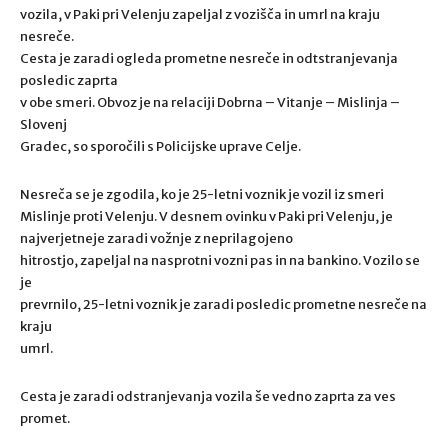
vozila, v Paki pri Velenju zapeljal z vozišča in umrl na kraju
nesreče.
Cesta je zaradi ogleda prometne nesreče in odtstranjevanja
posledic zaprta
v obe smeri. Obvoz je na relaciji Dobrna – Vitanje – Mislinja –
Slovenj
Gradec, so sporočili s Policijske uprave Celje.
Nesreča se je zgodila, ko je 25-letni voznik je vozil iz smeri
Mislinje proti Velenju. V desnem ovinku v Paki pri Velenju, je
najverjetneje zaradi vožnje z neprilagojeno
hitrostjo, zapeljal na nasprotni vozni pas in na bankino. Vozilo se
je
prevrnilo, 25-letni voznik je zaradi posledic prometne nesreče na
kraju
umrl.
Cesta je zaradi odstranjevanja vozila še vedno zaprta za ves
promet.