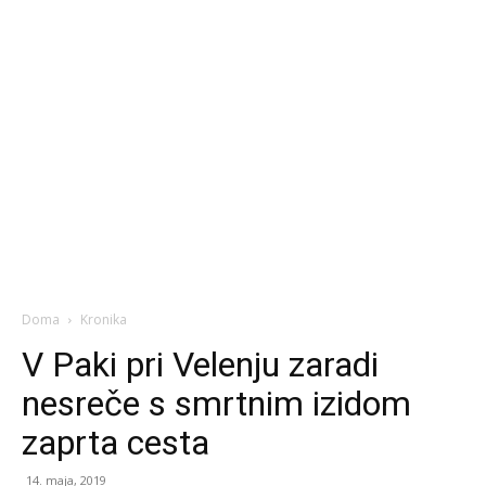
Doma
Kronika
V Paki pri Velenju zaradi
nesreče s smrtnim izidom
zaprta cesta
14. maja, 2019