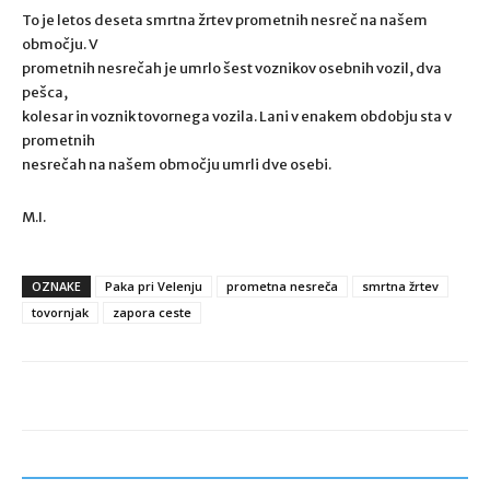
To je letos deseta smrtna žrtev prometnih nesreč na našem
območju. V
prometnih nesrečah je umrlo šest voznikov osebnih vozil, dva
pešca,
kolesar in voznik tovornega vozila. Lani v enakem obdobju sta v
prometnih
nesrečah na našem območju umrli dve osebi.
M.I.
OZNAKE
Paka pri Velenju
prometna nesreča
smrtna žrtev
tovornjak
zapora ceste