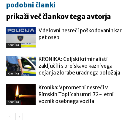
podobni članki
prikaži več člankov tega avtorja
V delovni nesreči poškodovanih kar
pet oseb
Kronika
KRONIKA: Celjski kriminalisti
zaključili s preiskavo kaznivega
dejanja zlorabe uradnega položaja
Kronika
Kronika: V prometni nesreči v
Rimskih Toplicah umrl 72-letni
voznik osebnega vozila
Kronika