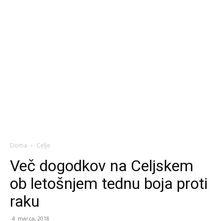
Doma
Celje
Več dogodkov na Celjskem
ob letošnjem tednu boja proti
raku
4. marca, 2018