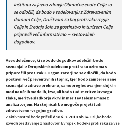
inštituta za javno zdravje Območne enote Celje so
se odločili, da bodo v sodelovanju z Zdravstvenim
domom Celje, Društvom za boj proti raku regije
Celje in Srednjo šolo za gostinstvo in turizem Celje
pripravili več informativno – svetovalnih
dogodkov.
Vse udeležence, ki se bodo dogodkov udeležili bodo
seznanjali z Evropskim kodeksom proti raku oziroma s
priporočili proti raku. Organizatorji so se odločili, da bodo
postavili več preventivnih stojnic, kjer bodo zainteresirane
seznanjali z zdravo prehrano, samopregledovanjem dojk in
mod na učnih modelih, izvajali bodo tudi meritve krvnega
tlaka, meritve sladkorja v krvi in meritev telesne mase z
analizatorjem. Na stojnicah bo mogoče prejeti tudi
zdravstveno-vzgojno gradivo.
Z aktivnostmi bodo pričeli
dne 6. 3. 2018 ob 14. uri
, ko bodo
izvedli predavanje z naslovom Evropski kodeks proti raku za vse