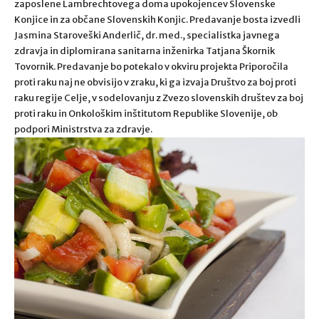
zaposlene Lambrechtovega doma upokojencev Slovenske
Konjice in za občane Slovenskih Konjic. Predavanje bosta izvedli
Jasmina Staroveški Anderlič, dr. med., specialistka javnega
zdravja in diplomirana sanitarna inženirka Tatjana Škornik
Tovornik. Predavanje bo potekalo v okviru projekta Priporočila
proti raku naj ne obvisijo v zraku, ki ga izvaja Društvo za boj proti
raku regije Celje, v sodelovanju z Zvezo slovenskih društev za boj
proti raku in Onkološkim inštitutom Republike Slovenije, ob
podpori Ministrstva za zdravje.