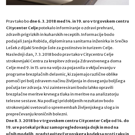
Prav tako bo
dne 6. 3. 2018 med 14. in 19. uro v trgovskem centru
Citycenter Celje
potekalo informiranje o zdravi prehrani,
zdravih prigrizkih in kuharskih receptih. Informacije bodo
podajali Janja Robida, diplomirana sanitarna inženirka in Srečko
Lešek z dijaki Srednje šole za gostinstvo in turizem Celje.
Naslednji dan, 7. 3. 2018 bodo prav tako v Citycentru Celje
strokovnjaki Centra za krepitev zdravja Zdravstvenega doma
Celje med 9. in 15. uro na voljo za pojasnila o vključevanju v
programe brezplačnih delavnic, ki zajemajo različne oblike
pomoči pri bolj zdravem načinu življenja in doseganju boljšega
počutja ter zdravja. Vsi zainteresirani bodo lahko opravili
brezplačne meritve krvnega tlaka in meritve na analizatorju
telesne sestave. Na podlagi pridobljenih rezultatov bodo
strokovnjaki svetovali o spremembah življenjskega sloga in
preprečevanju kroničnih bolezni.
Dne 8. 3. 2018 bo v trgovskem centru Citycenter Celje od 14. do
19. ure potekal prikaz samopregledovanja dojk in mod na
učnih modelih, predstavitev Evropskega kodeksa proti raku in