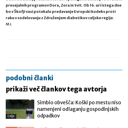
presejalnih programov Dora, Zora in Svit. Ob 16. uri istega dne
bo v Škofji vasi potekalo predavanje Evropski kodeks proti
raku v sodelovanju z Združenjem diabetikov celjske regije.
M.I.
podobni članki
prikaži več člankov tega avtorja
Simbio obvešča: Koški po mestu niso
namenjeni odlaganju gospodinjskih
odpadkov
Celje