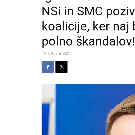
NSi in SMC poziv
koalicije, ker na
polno škandalov!
19. oktobra, 2021