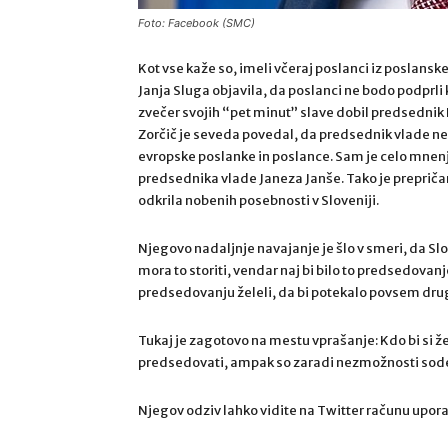
Foto: Facebook (SMC)
Kot vse kaže so, imeli včeraj poslanci iz poslans
Janja Sluga objavila, da poslanci ne bodo podprli 
zvečer svojih “pet minut” slave dobil predsednik 
Zorčič je seveda povedal, da predsednik vlade ne b
evropske poslanke in poslance. Sam je celo mnenja,
predsednika vlade Janeza Janše. Tako je prepričan,
odkrila nobenih posebnosti v Sloveniji.
Njegovo nadaljnje navajanje je šlo v smeri, da Slo
mora to storiti, vendar naj bi bilo to predsedovan
predsedovanju želeli, da bi potekalo povsem drug
Tukaj je zagotovo na mestu vprašanje: Kdo bi si žel
predsedovati, ampak so zaradi nezmožnosti sode
Njegov odziv lahko vidite na Twitter računu upora