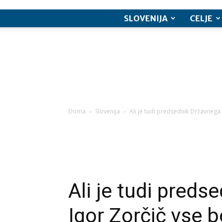
SLOVENIJA
CELJE
Doma
Slovenija
Ali je tudi predsednik Državnega 
Ali je tudi pred
Igor Zorčič vse 