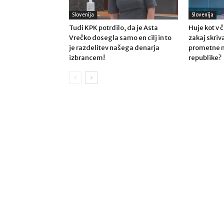
Slovenija
Slovenija
Tudi KPK potrdilo, da je Asta
Huje kot v
Vrečko dosegla samo en cilj in to
zakaj skriv
je razdelitev našega denarja
prometne 
izbrancem!
republike?