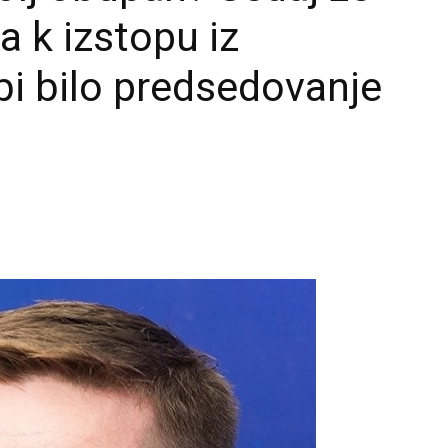
a k izstopu iz
j bi bilo predsedovanje