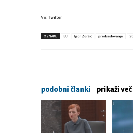
Vir: Twitter
OZNAKE
EU
Igor Zorčič
predsedovanje
St
podobni članki
prikaži več