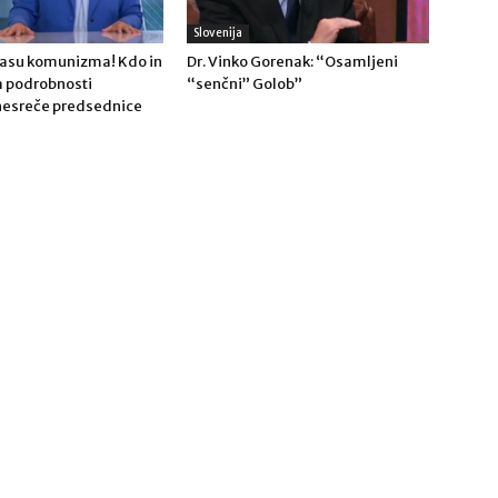
Slovenija
 času komunizma! Kdo in
Dr. Vinko Gorenak: “Osamljeni
a podrobnosti
“senčni” Golob”
nesreče predsednice