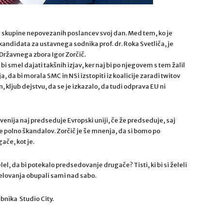
ke skupine nepovezanih poslancev svoj dan. Med tem, ko je
kandidata za ustavnega sodnika prof. dr. Roka Svetliča, je
Državnega zbora Igor Zorčič.
i smel dajati takšnih izjav, ker naj bi po njegovem s tem žalil
 da bi morala SMC in NSi izstopiti iz koalicije zaradi twitov
 kljub dejstvu, da se je izkazalo, da tudi odprava EU ni
venija naj predseduje Evropski uniji, če že predseduje, saj
je polno škandalov. Zorčič je še mnenja, da si bomo po
ače, kot je.
el, da bi potekalo predsedovanje drugače? Tisti, ki bi si želeli
lovanja obupali sami nad sabo.
bnika Studio City.