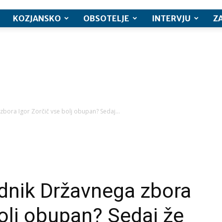
KOZJANSKO
OBSOTELJE
INTERVJU
Z
zbora Igor Zorčič vse bolj obupan? Sedaj...
sednik Državnega zbora
bolj obupan? Sedaj že