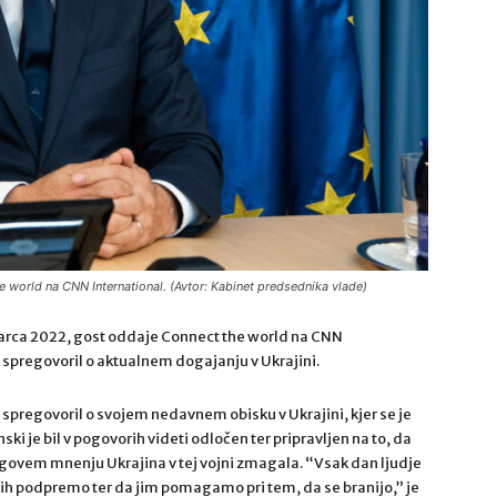
 world na CNN International. (Avtor: Kabinet predsednika vlade)
 marca 2022, gost oddaje Connect the world na CNN
n spregovoril o aktualnem dogajanju v Ukrajini.
spregovoril o svojem nedavnem obisku v Ukrajini, kjer se je
i je bil v pogovorih videti odločen ter pripravljen na to, da
jegovem mnenju Ukrajina v tej vojni zmagala. “Vsak dan ljudje
jih podpremo ter da jim pomagamo pri tem, da se branijo,” je