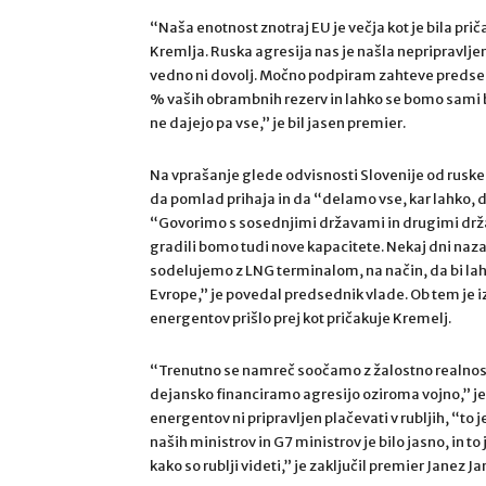
“Naša enotnost znotraj EU je večja kot je bila prič
Kremlja. Ruska agresija nas je našla nepripravlje
vedno ni dovolj. Močno podpiram zahteve predsedni
% vaših obrambnih rezerv in lahko se bomo sami b
ne dajejo pa vse,” je bil jasen premier.
Na vprašanje glede odvisnosti Slovenije od ruske
da pomlad prihaja in da “delamo vse, kar lahko, d
“Govorimo s sosednjimi državami in drugimi držav
gradili bomo tudi nove kapacitete. Nekaj dni naza
sodelujemo z LNG terminalom, na način, da bi lahk
Evrope,” je povedal predsednik vlade. Ob tem je i
energentov prišlo prej kot pričakuje Kremelj.
“Trenutno se namreč soočamo z žalostno realnostj
dejansko financiramo agresijo oziroma vojno,” je d
energentov ni pripravljen plačevati v rubljih, “to
naših ministrov in G7 ministrov je bilo jasno, in to
kako so rublji videti,” je zaključil premier Janez Ja