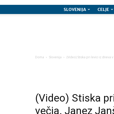
SLOVENIJA
CELJE
Doma
Slovenija
(Video) Stiska pri levici iz dneva 
(Video) Stiska pri
večja. Janez Ja