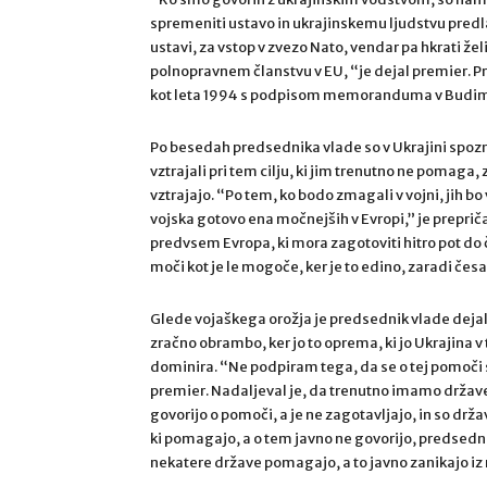
spremeniti ustavo in ukrajinskemu ljudstvu predlag
ustavi, za vstop v zvezo Nato, vendar pa hkrati želi
polnopravnem članstvu v EU, “je dejal premier. Prav
kot leta 1994 s podpisom memoranduma v Budim
Po besedah predsednika vlade so v Ukrajini spoznal
vztrajali pri tem cilju, ki jim trenutno ne pomaga,
vztrajajo. “Po tem, ko bodo zmagali v vojni, jih b
vojska gotovo ena močnejših v Evropi,” je preprič
predvsem Evropa, ki mora zagotoviti hitro pot do č
moči kot je le mogoče, ker je to edino, zaradi čes
Glede vojaškega orožja je predsednik vlade deja
zračno obrambo, ker jo to oprema, ki jo Ukrajina v
dominira. “Ne podpiram tega, da se o tej pomoči
premier. Nadaljeval je, da trenutno imamo države, 
govorijo o pomoči, a je ne zagotavljajo, in so držav
ki pomagajo, a o tem javno ne govorijo, predsednik 
nekatere države pomagajo, a to javno zanikajo iz 