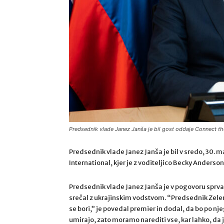
Predsednik vlade Janez Janša je bil gost oddaje Connect the
Predsednik vlade Janez Janša je bil v sredo, 30.
International, kjer je z voditeljico Becky Anderso
Predsednik vlade Janez Janša je v pogovoru sprva 
srečal z ukrajinskim vodstvom. “Predsednik Zelensk
se bori,” je povedal premier in dodal, da bo po n
umirajo, zato moramo narediti vse, kar lahko, da 