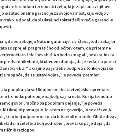
ati referendum ter opustiti željo, ki je zapisana v njihovi
jo institucionalne garancije za svojo varnost, ki jo vidijo v
 tako je dodal, da si Ukrajinci tokrat želijo večje garancije
pešti.
i, da potrebujejo Nato in garancije iz 5. člena, toda zakaj bi
 zato so sprejeli pragmatično odločitev o tem, da pri tem ne
o verjetno Nato želel povabiti. Ko bodo zmagali, bo ukrajinska
an predsednik vlade, ki obenem dodaja, da je sedaj na potezi
lanstva v EU. “Ukrajino pa je treba podpreti s toliko vojaške
ar je mogoče, da se ustavi vojna,” je povedal premier.
l, da podpira, da se Ukrajincem dostavi vojaška oprema za
 tem trenutku potrebuje najbolj, saj na nebu Rusija trenutno
 samo govori, močno pa podpiram dejanja,” je povedal
ki Ukrajini pomagajo, in o tem ne govorijo, in so države, ki
e, ki so bolj odporne na to, da bi karkoli naredile. Glede držav,
vlade ni želel biti bolj podroben, prav tako pa je dejal, da
različnih razlogov.