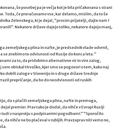
akovana, še posebej pa je večja kot je bila pričakovana s strani
ne. Toda, če preračunamo vse, kar delamo, mislim, da to še
ka Zelenskega, ki je dejal, “prosim prijatelji, dajte nam 1
ranili”. Nekatere države dajejo toliko, nekatere dajejo manj,
ga zemeljskega plina in nafte, je predsednik vlade odvrnil,
a se znebimo te odvisnosti od Rusije do konca leta. ”
ami za to, da pridobimo alternativne vir in vire zalog,
j sem obiskal Hrvaško, kjer smo se pogovori o tem, kako naj
o dobili zaloge v Slovenijo in v druge države Srednje
zrazil prepričanje, da bo do neodvisnosti od ruskih
o, da s plačili zemeljskega plina, nafte in premoga,
ejal premier. Prav tako je dodal, da nihče v Evropi Rusiji
 je tudi v nasprotju s podpisanimi pogodbami.” “Sporočilo
 je, da nihče ne bo plačeval v rubljih. Pravzaprav niti vemo ne,
nša.