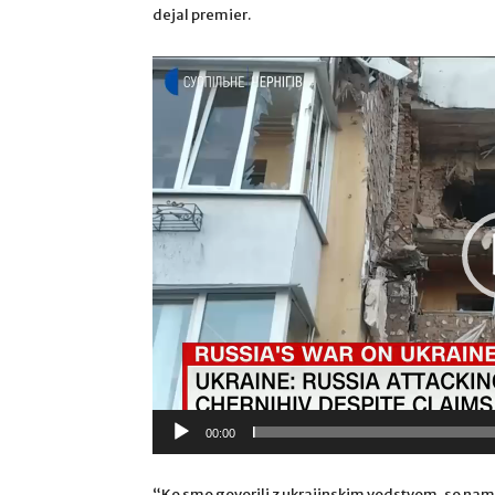
dejal premier.
Predvajalnik
videa
00:00
“Ko smo govorili z ukrajinskim vodstvom, so nam p