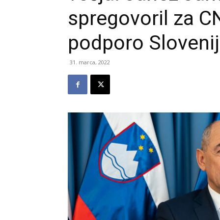
spregovoril za C
podporo Slovenij
31. marca, 2022