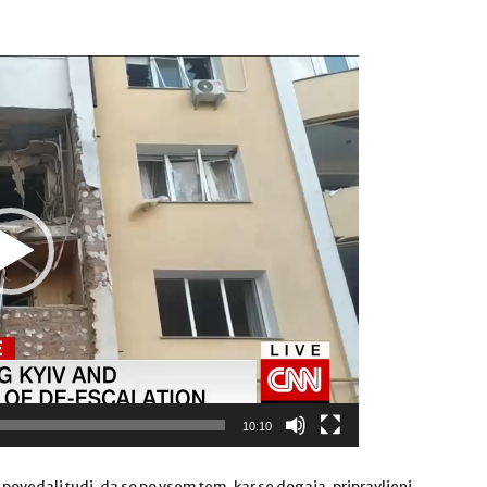
10:10
ovedali tudi, da so po vsem tem, kar se dogaja, pripravljeni