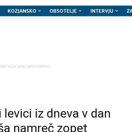
KOZJANSKO
OBSOTELJE
INTERVJU
Z
v dan večja. Janez Janša namreč...
 levici iz dneva v dan
nša namreč zopet