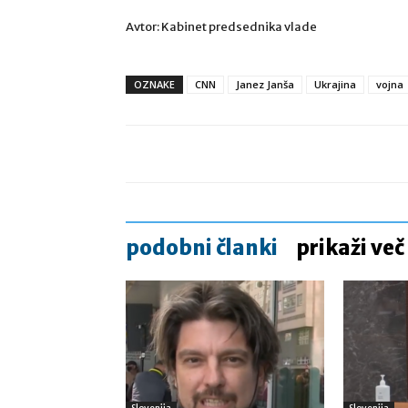
Avtor: Kabinet predsednika vlade
OZNAKE
CNN
Janez Janša
Ukrajina
vojna
podobni članki
prikaži več