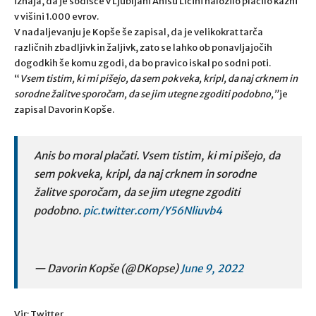
izhaja, da je sodišče v Ljubljani Anisu Ličini naložilo plačilo kazni
v višini 1.000 evrov.
V nadaljevanju je Kopše še zapisal, da je velikokrat tarča
različnih zbadljivk in žaljivk, zato se lahko ob ponavljajočih
dogodkih še komu zgodi, da bo pravico iskal po sodni poti.
“
Vsem tistim, ki mi pišejo, da sem pokveka, kripl, da naj crknem in
sorodne žalitve sporočam, da se jim utegne zgoditi podobno,”
je
zapisal Davorin Kopše.
Anis bo moral plačati. Vsem tistim, ki mi pišejo, da
sem pokveka, kripl, da naj crknem in sorodne
žalitve sporočam, da se jim utegne zgoditi
podobno.
pic.twitter.com/Y56Nliuvb4
— Davorin Kopše (@DKopse)
June 9, 2022
Vir: Twitter