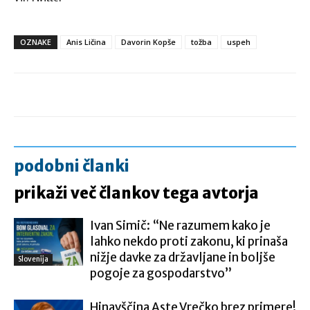
OZNAKE
Anis Ličina
Davorin Kopše
tožba
uspeh
podobni članki
prikaži več člankov tega avtorja
Ivan Simič: “Ne razumem kako je
lahko nekdo proti zakonu, ki prinaša
nižje davke za državljane in boljše
Slovenija
pogoje za gospodarstvo”
Hinavščina Aste Vrečko brez primere!