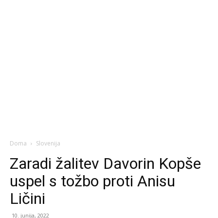
Doma
Slovenija
Zaradi žalitev Davorin Kopše
uspel s tožbo proti Anisu
Ličini
10. junija, 2022