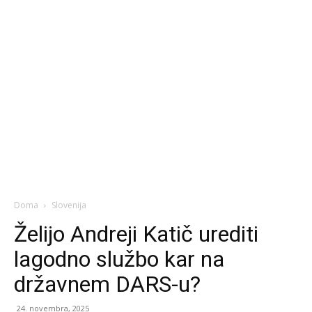
Doma
Slovenija
Želijo Andreji Katič urediti
lagodno službo kar na
državnem DARS-u?
24. novembra, 2025