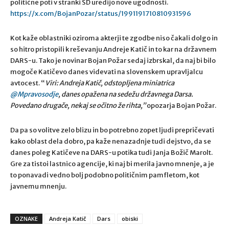
politične poti v stranki SD uredijo nove ugodnosti.
https://x.com/BojanPozar/status/1991191710810931596
Kot kaže oblastniki oziroma akterji te zgodbe niso čakali dolgo in
so hitro pristopili k reševanju Andreje Katič in to kar na državnem
DARS-u. Tako je novinar Bojan Požar sedaj izbrskal, da naj bi bilo
mogoče Katičevo danes videvati na slovenskem upravljalcu
avtocest. “
Viri: Andreja Katič, odstopljena miniatrica
@Mpravosodje
, danes opažena na sedežu državnega Darsa.
Povedano drugače, nekaj se očitno že rihta,”
opozarja Bojan Požar.
Da pa so volitve zelo blizu in bo potrebno zopet ljudi prepričevati
kako oblast dela dobro, pa kaže nenazadnje tudi dejstvo, da se
danes poleg Katičeve na DARS-u potika tudi Janja Božič Marolt.
Gre za tistoi lastnico agencije, ki naj bi merila javno mnenje, a je
to ponavadi vedno bolj podobno političnim pamfletom, kot
javnemu mnenju.
OZNAKE
Andreja Katič
Dars
obiski