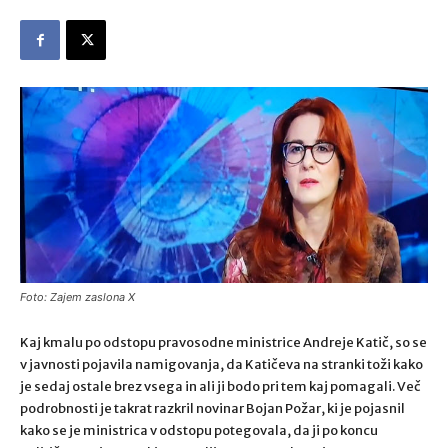
Foto: Zajem zaslona X
Kaj kmalu po odstopu pravosodne ministrice Andreje Katič, so se
v javnosti pojavila namigovanja, da Katičeva na stranki toži kako
je sedaj ostale brez vsega in ali ji bodo pri tem kaj pomagali. Več
podrobnosti je takrat razkril novinar Bojan Požar, ki je pojasnil
kako se je ministrica v odstopu potegovala, da ji po koncu