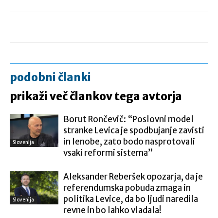
podobni članki
prikaži več člankov tega avtorja
Borut Rončevič: “Poslovni model
stranke Levica je spodbujanje zavisti
in lenobe, zato bodo nasprotovali
Slovenija
vsaki reformi sistema”
Aleksander Reberšek opozarja, da je
referendumska pobuda zmaga in
politika Levice, da bo ljudi naredila
Slovenija
revne in bo lahko vladala!