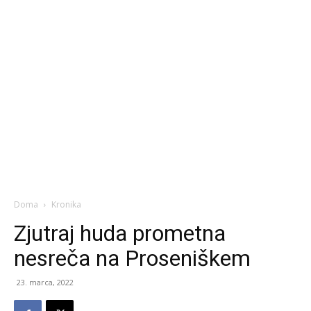
Doma
Kronika
Zjutraj huda prometna
nesreča na Proseniškem
23. marca, 2022