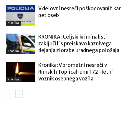
V delovni nesreči poškodovanih kar
pet oseb
Kronika
KRONIKA: Celjski kriminalisti
zaključili s preiskavo kaznivega
dejanja zlorabe uradnega položaja
Kronika
Kronika: V prometni nesreči v
Rimskih Toplicah umrl 72-letni
voznik osebnega vozila
Kronika