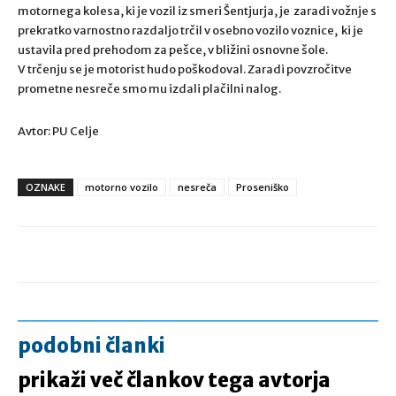
motornega kolesa, ki je vozil iz smeri Šentjurja, je zaradi vožnje s
prekratko varnostno razdaljo trčil v osebno vozilo voznice, ki je
ustavila pred prehodom za pešce, v bližini osnovne šole.
V trčenju se je motorist hudo poškodoval. Zaradi povzročitve
prometne nesreče smo mu izdali plačilni nalog.
Avtor: PU Celje
OZNAKE
motorno vozilo
nesreča
Proseniško
podobni članki
prikaži več člankov tega avtorja