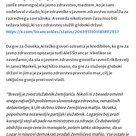
Janše onemogočala javno zdravstvo, medtem, ko je sam
sodeloval z vlado, ki je zdravnike v javnem zdravstvu označila za
razrednega sovražnika. A seveda nikoli v tem času niso bili
težava lobiji, ki so v zdravstvu služili globoki državi.
https://x.com/StrancarAles/status/2063953103183892957
Da gre za človeka, ki težko govori oziroma je kredibilen, ko gre za
javno zdravstvo opozarja tudi Aleš Štrancar. V kolikor se
zavedamo, da sta o javnem zdravstvu govorila ravno Erik Brecelj
in Janez Markeš, je kaj hitro znano, da gre za služenje globoki
državi in jima je za javno zdravstvo prav malo mar, cilj je
izključno gonja proti novi vladi.
“Brecelj je zvest služabnik Zemljarića. Nikoli ni z besedo omenil
enega največjih problemov slovenskega zdravstva, nenasitnih
dobaviteljev, ki jih skrbno izbere Zemljićeva mafija. Skratka,
popolnoma nezanesljiv partijski služabnik. Logarjev boj proti
korupciji stoji ali pade na ministrstvo za zdravje. Če dobavitelji
obdržijo svoje cene in monopole, potem lahko sklepamo, da so
Logar in njegovi demokrati prodali Zemljićevo mafijo. Vse ostalo je