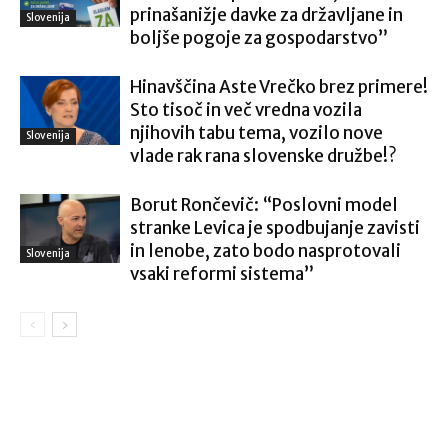
prinašanižje davke za državljane in
Slovenija
boljše pogoje za gospodarstvo”
Hinavščina Aste Vrečko brez primere!
Sto tisoč in več vredna vozila
njihovih tabu tema, vozilo nove
Slovenija
vlade rak rana slovenske družbe!?
Borut Rončevič: “Poslovni model
stranke Levica je spodbujanje zavisti
in lenobe, zato bodo nasprotovali
Slovenija
vsaki reformi sistema”