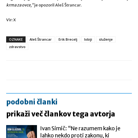
krma za ovce,”
je opozoril Aleš Štrancar.
Vir: X
OZNAKE
Aleš Štrancar
Erik Brecelj
lobiji
služenje
zdravstvo
podobni članki
prikaži več člankov tega avtorja
Ivan Simič: “Ne razumem kako je
lahko nekdo proti zakonu, ki