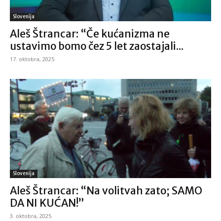
Slovenija
Aleš Štrancar: “Če kućanizma ne
ustavimo bomo čez 5 let zaostajali...
17. oktobra, 2025
Slovenija
Aleš Štrancar: “Na volitvah zato; SAMO
DA NI KUĆAN!”
3. oktobra, 2025