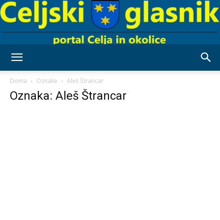
Celjski
Doma
Oznake
Aleš Štrancar
Oznaka: Aleš Štrancar
Glasnik