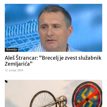
Slovenija
Aleš Štrancar: “Brecelj je zvest služabnik
Zemljarića”
12. junija, 2026