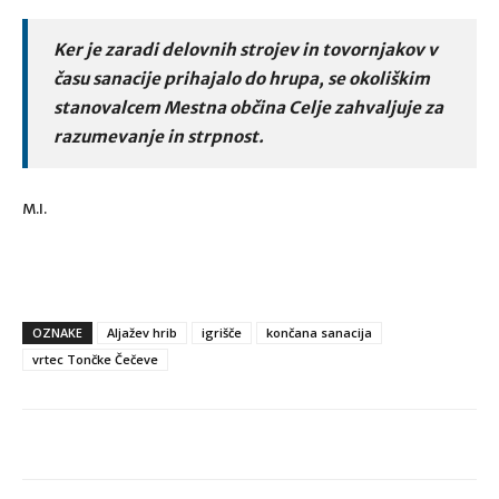
Ker je zaradi delovnih strojev in tovornjakov v
času sanacije prihajalo do hrupa, se okoliškim
stanovalcem Mestna občina Celje zahvaljuje za
razumevanje in strpnost.
M.I.
OZNAKE
Aljažev hrib
igrišče
končana sanacija
vrtec Tončke Čečeve