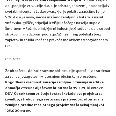
travine potekal v skladu z veljavnimi predpisi.
Izbrani izvajalec
del, podjetje VOC Celje d. o. o. je odstranjeno zemljino odpeljal v
svoj zbirni center v Latkovo vas, kjer je pokrita z zaščitno folijo.
VOC d.o.o. je novo, neonesnaženo zemljino, s katero je nasul
vrtčevsko igrišče, pripeljal iz višje ležečega naselja Rupe v
Šmartnem v Rožni dolini, kjer ni industrije. Gradbena dela so pod
strokovnim nadzorom podjetja AZ Inženiring potekala brez
zapletov in so bila končana pravočasno oziroma v pogodbenem
roku.
Foto: MOC
Že ob začetku del so iz Mestne občine Celje sporočili, da so denar
za sanacijo zagotovili v letošnjem občinskem proračunu.
Pogodbena vrednost sanacije zemljine in zunanje ureditve
območja vrtca na Aljaževem hribu znaša 99.599,16 evrov z
DDV. Če se k temu prišteje še stroške izdelave projekta za
izvedbo, strokovnega svetovanja pri izvedbi del ter analiz
zemljine, vrednost celotnega projekt znaša nekaj manj kot
125.000 evrov.