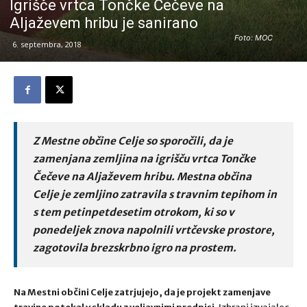
Igrišče vrtca Tončke Čečeve na
Aljaževem hribu je sanirano
Foto: MOC
6. septembra, 2018
Z Mestne občine Celje so sporočili, da je
zamenjana zemljina na igrišču vrtca Tončke
Čečeve na Aljaževem hribu. Mestna občina
Celje je zemljino zatravila s travnim tepihom in
s tem petinpetdesetim otrokom, ki so v
ponedeljek znova napolnili vrtčevske prostore,
zagotovila brezskrbno igro na prostem.
Na Mestni občini Celje zatrjujejo, da je projekt zamenjave