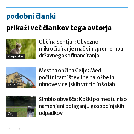
podobni članki
prikaži več člankov tega avtorja
Občina Šentjur: Obvezno
mikročipiranje mačk in sprememba
državnega sofinanciranja
Kozjansko
Mestna občina Celje: Med
počitnicami številne naložbe in
obnove v celjskih vrtcih in šolah
Celje
Simbio obvešča: Koški po mestu niso
namenjeni odlaganju gospodinjskih
odpadkov
Celje