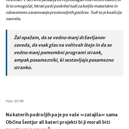
bi to omogočal, hkrati pa bi poskrbel tudi za boljšo materialno in
zdravstveno zavarovanje prostovoljnih gasilcev. Tudi to je koalicija
zavrnila.
Žal opažam, da se vedno manj državljanov
zaveda, da vsak glas na volitvah šteje in da so
vedno manj pomembni programi strank,
ampak posamezniki, ki sestavljajo posamezno
stranko.
Foto: DZ RS
Na katerih področjih pa je po vaše »zatajila« sama
Občina Šentjur ali kateri projekti bi ji morali biti