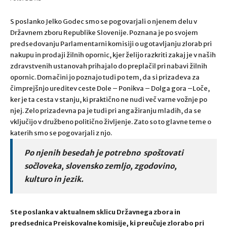
S poslanko Jelko Godec smo se pogovarjali o njenem delu v
Državnem zboru Republike Slovenije. Poznana je po svojem
predsedovanju Parlamentarni komisiji o ugotavljanju zlorab pri
nakupu in prodaji žilnih opornic, kjer želijo razkriti zakaj je v naših
zdravstvenih ustanovah prihajalo do preplačil pri nabavi žilnih
opornic. Domačini jo poznajo tudi po tem, da si prizadeva za
čimprejšnjo ureditev ceste Dole – Ponikva – Dolga gora –Loče,
ker je ta cesta v stanju, ki praktično ne nudi več varne vožnje po
njej. Zelo prizadevna pa je tudi pri angažiranju mladih, da se
vključijo v družbeno politično življenje. Zato so to glavne teme o
katerih smo se pogovarjali z njo.
Po njenih besedah je potrebno spoštovati
sočloveka, slovensko zemljo, zgodovino,
kulturo in jezik.
Ste poslanka v aktualnem sklicu Državnega zbora in
predsednica Preiskovalne komisije, ki preučuje zlorabo pri