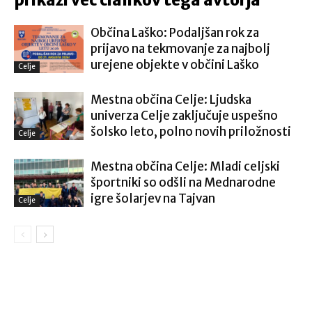
prikaži več člankov tega avtorja
Občina Laško: Podaljšan rok za
prijavo na tekmovanje za najbolj
urejene objekte v občini Laško
Celje
Mestna občina Celje: Ljudska
univerza Celje zaključuje uspešno
šolsko leto, polno novih priložnosti
Celje
Mestna občina Celje: Mladi celjski
športniki so odšli na Mednarodne
igre šolarjev na Tajvan
Celje