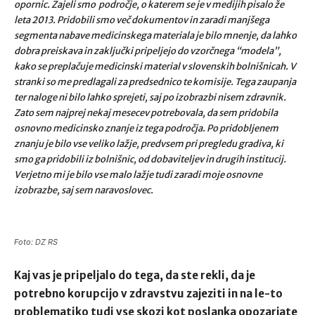
opornic. Zajeli smo področje, o katerem se je v medijih pisalo že
leta 2013. Pridobili smo več dokumentov in zaradi manjšega
segmenta nabave medicinskega materiala je bilo mnenje, da lahko
dobra preiskava in zaključki pripeljejo do vzorčnega “modela”,
kako se preplačuje medicinski material v slovenskih bolnišnicah. V
stranki so me predlagali za predsednico te komisije. Tega zaupanja
ter naloge ni bilo lahko sprejeti, saj po izobrazbi nisem zdravnik.
Zato sem najprej nekaj mesecev potrebovala, da sem pridobila
osnovno medicinsko znanje iz tega področja. Po pridobljenem
znanju je bilo vse veliko lažje, predvsem pri pregledu gradiva, ki
smo ga pridobili iz bolnišnic, od dobaviteljev in drugih institucij.
Verjetno mi je bilo vse malo lažje tudi zaradi moje osnovne
izobrazbe, saj sem naravoslovec.
Foto: DZ RS
Kaj vas je pripeljalo do tega, da ste rekli, da je
potrebno korupcijo v zdravstvu zajeziti in na le-to
problematiko tudi vse skozi kot poslanka opozarjate