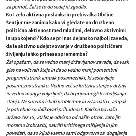
za pomoč. Žal se to do sedaj ni zgodilo.
Kot zelo aktivna poslanka in prebivalka Občine
Šentjur me zanima kako vi gledate na družbeno
politično aktivnost med mladimi, delovno aktivnimi
in upokojenci? Kdo se pri nas dejansko najbolj zaveda,
da le aktivno udejstvovanje v družbeno političnem
življenju lahko prinese spremembe?
Žal opažam, da se vedno manj državljanov zaveda, da vsak
glas na volitvah šteje in da so vedno manj pomembni
programi strank ampak posamezniki, ki sestavljajo
posamezno stranko. Vedno več se kritizira stanje v državi
in vedno manj je volje ljudi, da bi pripomogli k izboljšanju
stanja. Ne smemo iskati problemov in »tarnati«, ampak
je potrebno sooblikovati prihodnost. Kakšna bo naša
država čez 15, 20 let je odvisno od naših otrok. Zato jih
moramo izobraziti, naučiti kritičnega mišljenja in jim
povedati, da so kljub vsemu sami odgovorni za dogajanja