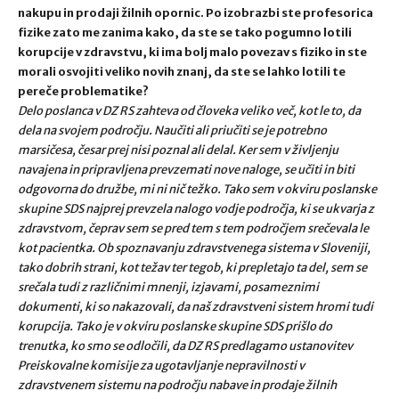
nakupu in prodaji žilnih opornic. Po izobrazbi ste profesorica
fizike zato me zanima kako, da ste se tako pogumno lotili
korupcije v zdravstvu, ki ima bolj malo povezav s fiziko in ste
morali osvojiti veliko novih znanj, da ste se lahko lotili te
pereče problematike?
Delo poslanca v DZ RS zahteva od človeka veliko več, kot le to, da
dela na svojem področju. Naučiti ali priučiti se je potrebno
marsičesa, česar prej nisi poznal ali delal. Ker sem v življenju
navajena in pripravljena prevzemati nove naloge, se učiti in biti
odgovorna do družbe, mi ni nič težko. Tako sem v okviru poslanske
skupine SDS najprej prevzela nalogo vodje področja, ki se ukvarja z
zdravstvom, čeprav sem se pred tem s tem področjem srečevala le
kot pacientka. Ob spoznavanju zdravstvenega sistema v Sloveniji,
tako dobrih strani, kot težav ter tegob, ki prepletajo ta del, sem se
srečala tudi z različnimi mnenji, izjavami, posameznimi
dokumenti, ki so nakazovali, da naš zdravstveni sistem hromi tudi
korupcija. Tako je v okviru poslanske skupine SDS prišlo do
trenutka, ko smo se odločili, da DZ RS predlagamo ustanovitev
Preiskovalne komisije za ugotavljanje nepravilnosti v
zdravstvenem sistemu na področju nabave in prodaje žilnih