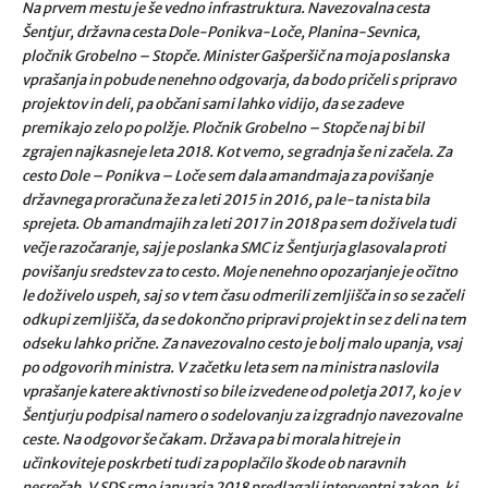
Na prvem mestu je še vedno infrastruktura. Navezovalna cesta
Šentjur, državna cesta Dole-Ponikva-Loče, Planina-Sevnica,
pločnik Grobelno – Stopče. Minister Gašperšič na moja poslanska
vprašanja in pobude nenehno odgovarja, da bodo pričeli s pripravo
projektov in deli, pa občani sami lahko vidijo, da se zadeve
premikajo zelo po polžje. Pločnik Grobelno – Stopče naj bi bil
zgrajen najkasneje leta 2018. Kot vemo, se gradnja še ni začela. Za
cesto Dole – Ponikva – Loče sem dala amandmaja za povišanje
državnega proračuna že za leti 2015 in 2016, pa le-ta nista bila
sprejeta. Ob amandmajih za leti 2017 in 2018 pa sem doživela tudi
večje razočaranje, saj je poslanka SMC iz Šentjurja glasovala proti
povišanju sredstev za to cesto. Moje nenehno opozarjanje je očitno
le doživelo uspeh, saj so v tem času odmerili zemljišča in so se začeli
odkupi zemljišča, da se dokončno pripravi projekt in se z deli na tem
odseku lahko prične. Za navezovalno cesto je bolj malo upanja, vsaj
po odgovorih ministra. V začetku leta sem na ministra naslovila
vprašanje katere aktivnosti so bile izvedene od poletja 2017, ko je v
Šentjurju podpisal namero o sodelovanju za izgradnjo navezovalne
ceste. Na odgovor še čakam. Država pa bi morala hitreje in
učinkoviteje poskrbeti tudi za poplačilo škode ob naravnih
nesrečah. V SDS smo januarja 2018 predlagali interventni zakon, ki