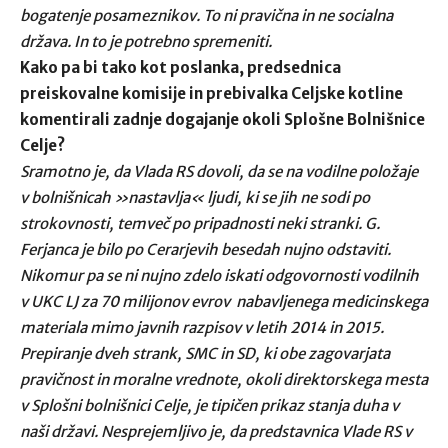
bogatenje posameznikov. To ni pravična in ne socialna
država. In to je potrebno spremeniti.
Kako pa bi tako kot poslanka, predsednica
preiskovalne komisije in prebivalka Celjske kotline
komentirali zadnje dogajanje okoli Splošne Bolnišnice
Celje?
Sramotno je, da Vlada RS dovoli, da se na vodilne položaje
v bolnišnicah »nastavlja« ljudi, ki se jih ne sodi po
strokovnosti, temveč po pripadnosti neki stranki. G.
Ferjanca je bilo po Cerarjevih besedah nujno odstaviti.
Nikomur pa se ni nujno zdelo iskati odgovornosti vodilnih
v UKC LJ za 70 milijonov evrov nabavljenega medicinskega
materiala mimo javnih razpisov v letih 2014 in 2015.
Prepiranje dveh strank, SMC in SD, ki obe zagovarjata
pravičnost in moralne vrednote, okoli direktorskega mesta
v Splošni bolnišnici Celje, je tipičen prikaz stanja duha v
naši državi. Nesprejemljivo je, da predstavnica Vlade RS v