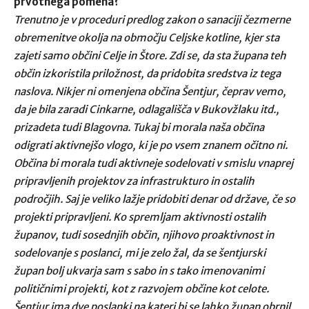
prvotnega pomena?
Trenutno je v proceduri predlog zakon o sanaciji čezmerne
obremenitve okolja na območju Celjske kotline, kjer sta
zajeti samo občini Celje in Štore. Zdi se, da sta župana teh
občin izkoristila priložnost, da pridobita sredstva iz tega
naslova. Nikjer ni omenjena občina Šentjur, čeprav vemo,
da je bila zaradi Cinkarne, odlagališča v Bukovžlaku itd.,
prizadeta tudi Blagovna. Tukaj bi morala naša občina
odigrati aktivnejšo vlogo, ki je po vsem znanem očitno ni.
Občina bi morala tudi aktivneje sodelovati v smislu vnaprej
pripravljenih projektov za infrastrukturo in ostalih
področjih. Saj je veliko lažje pridobiti denar od države, če so
projekti pripravljeni. Ko spremljam aktivnosti ostalih
županov, tudi sosednjih občin, njihovo proaktivnost in
sodelovanje s poslanci, mi je zelo žal, da se šentjurski
župan bolj ukvarja sam s sabo in s tako imenovanimi
političnimi projekti, kot z razvojem občine kot celote.
Šentjur ima dve poslanki na kateri bi se lahko župan obrnil