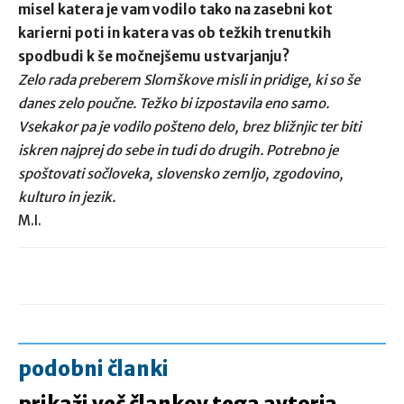
misel katera je vam vodilo tako na zasebni kot
karierni poti in katera vas ob težkih trenutkih
spodbudi k še močnejšemu ustvarjanju?
Zelo rada preberem Slomškove misli in pridige, ki so še
danes zelo poučne. Težko bi izpostavila eno samo.
Vsekakor pa je vodilo pošteno delo, brez bližnjic ter biti
iskren najprej do sebe in tudi do drugih.
Potrebno je
spoštovati sočloveka, slovensko zemljo, zgodovino,
kulturo in jezik.
M.I.
podobni članki