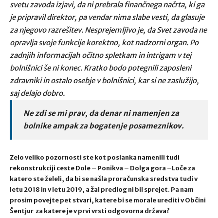
svetu zavoda izjavi, da ni prebrala finančnega načrta, ki ga
je pripravil direktor, pa vendar nima slabe vesti, da glasuje
za njegovo razrešitev. Nesprejemljivo je, da Svet zavoda ne
opravlja svoje funkcije korektno, kot nadzorni organ. Po
zadnjih informacijah očitno spletkam in intrigam v tej
bolnišnici še ni konec. Kratko bodo potegnili zaposleni
zdravniki in ostalo osebje v bolnišnici, kar si ne zaslužijo,
saj delajo dobro.
Ne zdi se mi prav, da denar ni namenjen za
bolnike ampak za bogatenje posameznikov.
Zelo veliko pozornosti ste kot poslanka namenili tudi
rekonstrukciji ceste Dole – Ponikva – Dolga gora –Loče za
katero ste želeli, da bi se našla proračunska sredstva tudi v
letu 2018 in v letu 2019, a žal predlog ni bil sprejet. Pa nam
prosim povejte pet stvari, katere bi se morale urediti v Občini
Šentjur za katere je v prvi vrsti odgovorna država?