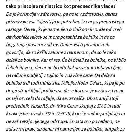
tako pristojno ministrico kot predsednika vlade?
Da je korupcija v zdravstvu, pa ne le v zdravstvu, danes
priznavajo vsi. Zajeziti jo je potrebno iz enega preprostega
razloga. Denar, ki je namenjen bolnikom in pride od vseh
davkoplačevalcev se mora porabiti za bolnike in ne za
bogatenje posameznikov. Danes vsi ti posamezniki
govorijo, da so kršili zakone z namenom, da so le tako
delali za bolnike. Kar ni res. Če bi delali za bolnike, ne bi bilo
čakalnih vrst, denar ne bi odtekal na račune dobaviteljev,
na račune podjetij v tujino in v davčne oaze. Da dela za
bolnike trdi tudi ministrica Milojka Kolar Celarc, ki pa je po
drugi strani ključ problema, da se korupcije v zdravstvu ne
omeji oz. celo dovoljuje, da se razrašča. Ob strani ji stoji
predsednik Vlade RS, dr. Miro Cerar skupaj z SMC in tudi
koalicijske stranke SD in DeSUS, ki jo še vedno podpirajo in
ne zahtevajo njenega odstopa. Enostavno povedano, ne
zdi se mi prav, da denar ni namenjen za bolnike, ampak za