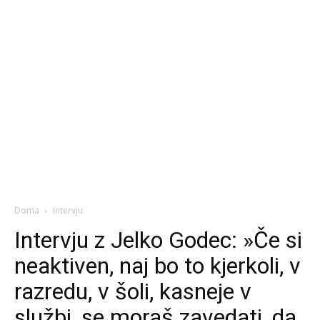
Doma
Intervju
Intervju z Jelko Godec: »Če si
neaktiven, naj bo to kjerkoli, v
razredu, v šoli, kasneje v
službi, se moraš zavedati, da