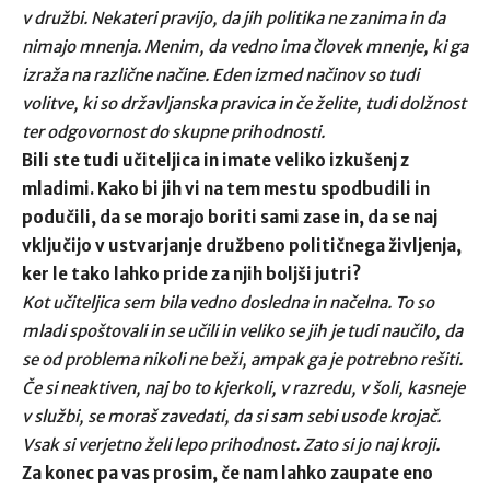
v družbi. Nekateri pravijo, da jih politika ne zanima in da
nimajo mnenja. Menim, da vedno ima človek mnenje, ki ga
izraža na različne načine. Eden izmed načinov so tudi
volitve, ki so državljanska pravica in če želite, tudi dolžnost
ter odgovornost do skupne prihodnosti.
Bili ste tudi učiteljica in imate veliko izkušenj z
mladimi. Kako bi jih vi na tem mestu spodbudili in
podučili, da se morajo boriti sami zase in, da se naj
vključijo v ustvarjanje družbeno političnega življenja,
ker le tako lahko pride za njih boljši jutri?
Kot učiteljica sem bila vedno dosledna in načelna. To so
mladi spoštovali in se učili in veliko se jih je tudi naučilo, da
se od problema nikoli ne beži, ampak ga je potrebno rešiti.
Če si neaktiven, naj bo to kjerkoli, v razredu, v šoli, kasneje
v službi, se moraš zavedati, da si sam sebi usode krojač.
Vsak si verjetno želi lepo prihodnost. Zato si jo naj kroji.
Za konec pa vas prosim, če nam lahko zaupate eno