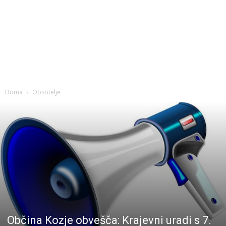
Doma
Obsotelje
Občina Kozje obvešča: Krajevni uradi s 7.