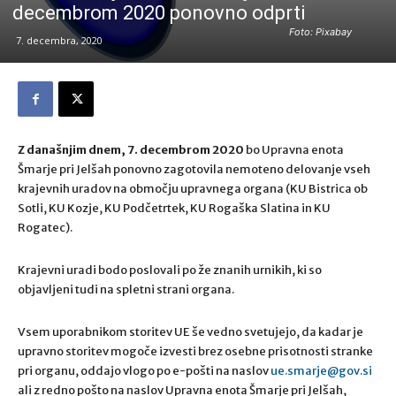
decembrom 2020 ponovno odprti
Foto: Pixabay
7. decembra, 2020
Z današnjim dnem, 7. decembrom 2020
bo Upravna enota
Šmarje pri Jelšah ponovno zagotovila nemoteno delovanje vseh
krajevnih uradov na območju upravnega organa (KU Bistrica ob
Sotli, KU Kozje, KU Podčetrtek, KU Rogaška Slatina in KU
Rogatec).
Krajevni uradi bodo poslovali po že znanih urnikih, ki so
objavljeni tudi na spletni strani organa.
Vsem uporabnikom storitev UE še vedno svetujejo, da kadar je
upravno storitev mogoče izvesti brez osebne prisotnosti stranke
pri organu, oddajo vlogo po e-pošti na naslov
ue.smarje@gov.si
ali z redno pošto na naslov Upravna enota Šmarje pri Jelšah,