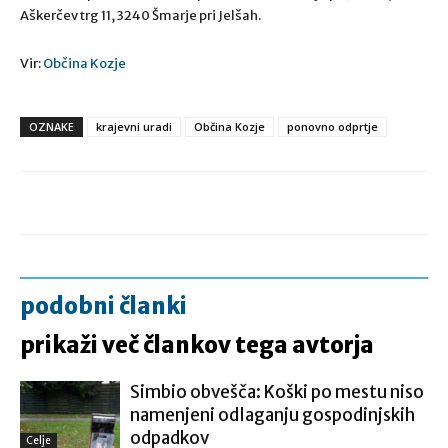
Aškerčev trg 11, 3240 Šmarje pri Jelšah.
Vir:
Občina Kozje
OZNAKE
krajevni uradi
Občina Kozje
ponovno odprtje
podobni članki
prikaži več člankov tega avtorja
Simbio obvešča: Koški po mestu niso
namenjeni odlaganju gospodinjskih
odpadkov
Celje