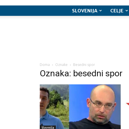
SLOVENIJA
CELJE
Doma
Oznake
Besedni spor
Oznaka: besedni spor
Slovenija