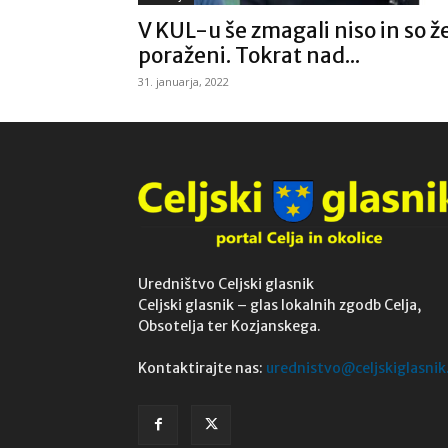
V KUL-u še zmagali niso in so ž
poraženi. Tokrat nad...
31. januarja, 2022
Uredništvo Celjski glasnik
Celjski glasnik – glas lokalnih zgodb Celja,
Obsotelja ter Kozjanskega.
Kontaktirajte nas:
urednistvo@celjskiglasnik.