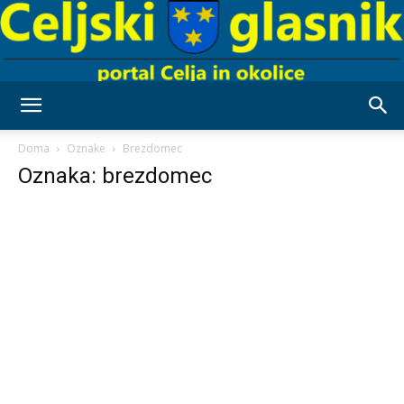
Celjski
Doma
Oznake
Brezdomec
Oznaka: brezdomec
Glasnik