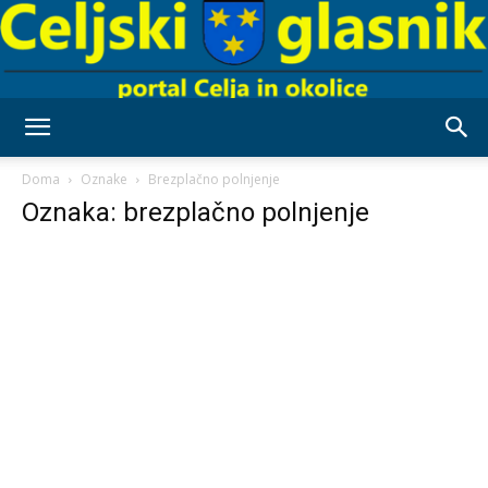
Celjski
Doma
Oznake
Brezplačno polnjenje
Oznaka: brezplačno polnjenje
Glasnik