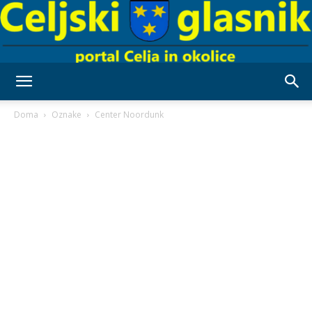
Celjski
Doma
Oznake
Center Noordunk
Glasnik