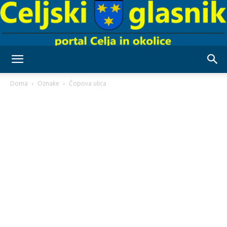
Celjski
Doma
Oznake
Čopova ulica
Glasnik