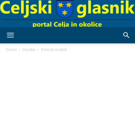
Celjski
Doma
Oznake
Delovni invalidi
Glasnik