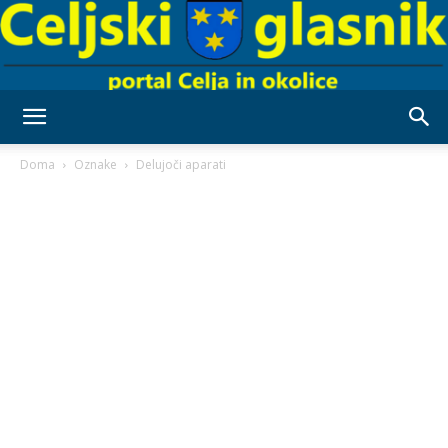
Celjski
Doma
Oznake
Delujoči aparati
Glasnik