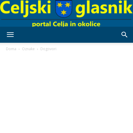
Celjski
Doma
Oznake
Dogovori
Glasnik