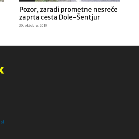
Pozor, zaradi prometne nesreče
zaprta cesta Dole-Šentjur
30. oktobra, 2019
si