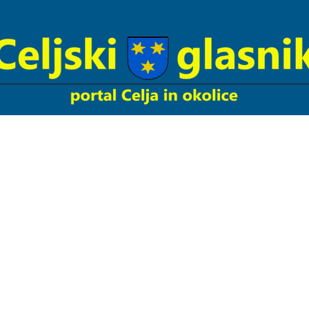
Celjski
Glasnik