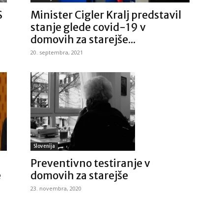
S
Minister Cigler Kralj predstavil
stanje glede covid-19 v
domovih za starejše...
20. septembra, 2021
Slovenija
Preventivno testiranje v
domovih za starejše
e
23. novembra, 2020