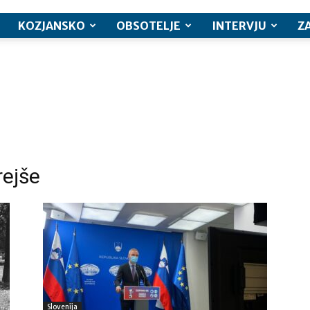
KOZJANSKO
OBSOTELJE
INTERVJU
Z
rejše
Slovenija