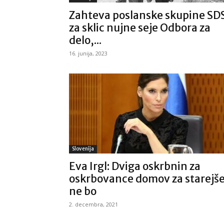
Zahteva poslanske skupine SD
za sklic nujne seje Odbora za
delo,...
16. junija, 2023
Slovenija
Eva Irgl: Dviga oskrbnin za
oskrbovance domov za starejš
ne bo
2. decembra, 2021