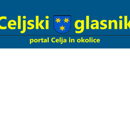
Celjski
Glasnik