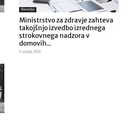
Slovenija
Ministrstvo za zdravje zahteva
takojšnjo izvedbo izrednega
strokovnega nadzora v
domovih...
5. junija, 2020