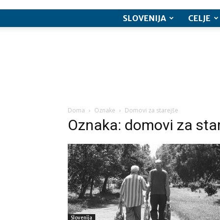
SLOVENIJA
CELJE
Doma
Oznake
Domovi za starejše
Oznaka: domovi za sta
Slovenija