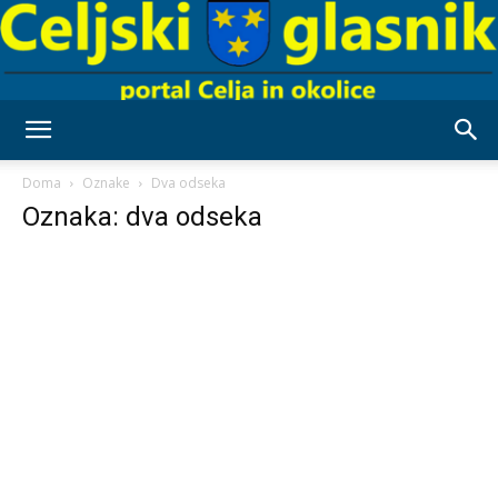
Celjski
Doma
Oznake
Dva odseka
Oznaka: dva odseka
Glasnik