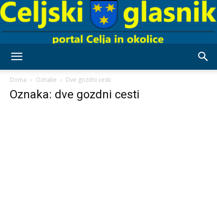
Celjski
Doma
Oznake
Dve gozdni cesti
Oznaka: dve gozdni cesti
Glasnik