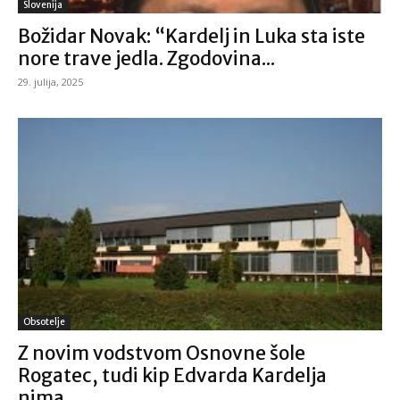
Slovenija
Božidar Novak: “Kardelj in Luka sta iste
nore trave jedla. Zgodovina...
29. julija, 2025
Obsotelje
Z novim vodstvom Osnovne šole
Rogatec, tudi kip Edvarda Kardelja
nima...