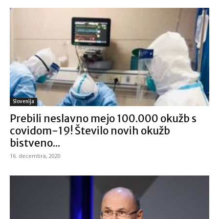
Slovenija
Prebili neslavno mejo 100.000 okužb s
covidom-19! Število novih okužb
bistveno...
16. decembra, 2020