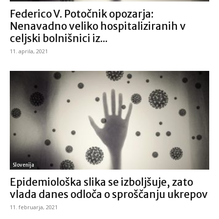
Federico V. Potočnik opozarja:
Nenavadno veliko hospitaliziranih v
celjski bolnišnici iz...
11. aprila, 2021
Slovenija
Epidemiološka slika se izboljšuje, zato
vlada danes odloča o sproščanju ukrepov
11. februarja, 2021