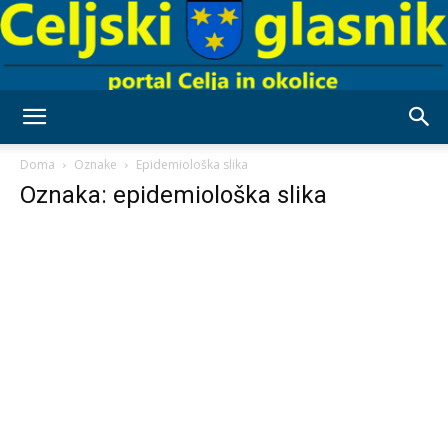
Celjski
Doma
Oznake
Epidemiološka slika
Oznaka: epidemiološka slika
Glasnik