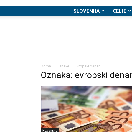
SLOVENIJA
CELJE
Doma
Oznake
Evropski denar
Oznaka: evropski dena
Kozjansko