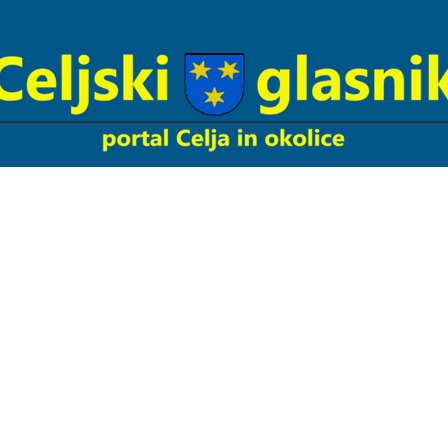
Celjski
Glasnik