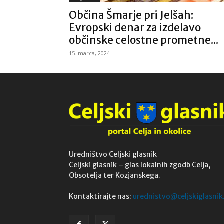
Občina Šmarje pri Jelšah:
Evropski denar za izdelavo
občinske celostne prometne...
15. marca, 2024
Uredništvo Celjski glasnik
Celjski glasnik – glas lokalnih zgodb Celja,
Obsotelja ter Kozjanskega.
Kontaktirajte nas:
urednistvo@celjskiglasnik.