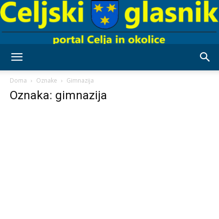
Celjski
Doma
Oznake
Gimnazija
Oznaka: gimnazija
Glasnik