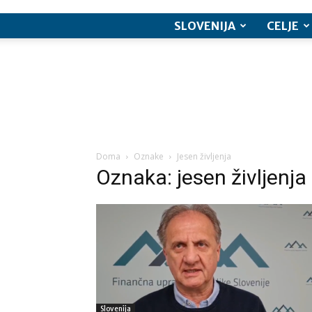
SLOVENIJA
CELJE
Doma
Oznake
Jesen življenja
Oznaka: jesen življenja
Slovenija